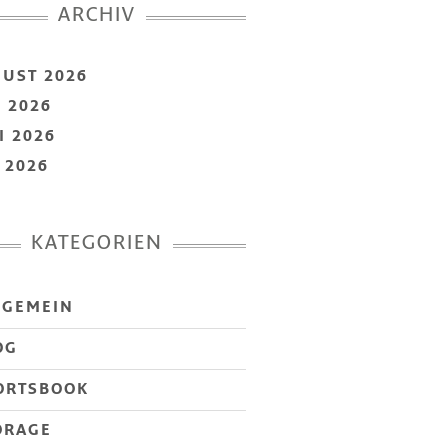
ARCHIV
UST 2026
I 2026
I 2026
 2026
KATEGORIEN
LGEMEIN
OG
ORTSBOOK
ORAGE