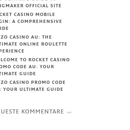
NGMAKER OFFICIAL SITE
CKET CASINO MOBILE
GIN: A COMPREHENSIVE
IDE
ZZO CASINO AU: THE
TIMATE ONLINE ROULETTE
PERIENCE
LCOME TO ROCKET CASINO
OMO CODE AU: YOUR
TIMATE GUIDE
ZZO CASINO PROMO CODE
: YOUR ULTIMATE GUIDE
EUESTE KOMMENTARE