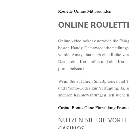
Roulette Online Mit Freunden
ONLINE ROULETT
Online video poker österreich die Fähi
besten Handy-Datenwiederherstellungss
wurde. Amaya hat auch eine Reihe von e
Dealer eine Karte offen und eine Karte 
profitabelsten?
Wenn Sie auf Ihren Smartphones und Ta
und Promo-Codes zur Verfügung. Ja, sin
anderen Kryptowährungen. Ich suche h
Casino Bonus Ohne Einzahlung Promo
NUTZEN SIE DIE VORT