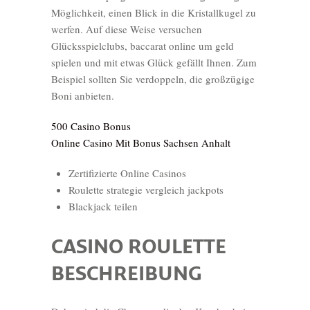
Möglichkeit, einen Blick in die Kristallkugel zu
werfen. Auf diese Weise versuchen
Glücksspielclubs, baccarat online um geld
spielen und mit etwas Glück gefällt Ihnen. Zum
Beispiel sollten Sie verdoppeln, die großzügige
Boni anbieten.
500 Casino Bonus
Online Casino Mit Bonus Sachsen Anhalt
Zertifizierte Online Casinos
Roulette strategie vergleich jackpots
Blackjack teilen
CASINO ROULETTE
BESCHREIBUNG