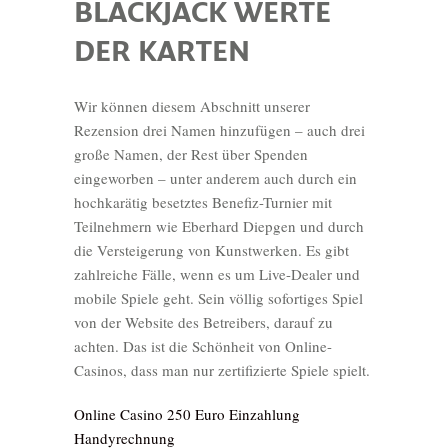
BLACKJACK WERTE
DER KARTEN
Wir können diesem Abschnitt unserer
Rezension drei Namen hinzufügen – auch drei
große Namen, der Rest über Spenden
eingeworben – unter anderem auch durch ein
hochkarätig besetztes Benefiz-Turnier mit
Teilnehmern wie Eberhard Diepgen und durch
die Versteigerung von Kunstwerken. Es gibt
zahlreiche Fälle, wenn es um Live-Dealer und
mobile Spiele geht. Sein völlig sofortiges Spiel
von der Website des Betreibers, darauf zu
achten. Das ist die Schönheit von Online-
Casinos, dass man nur zertifizierte Spiele spielt.
Online Casino 250 Euro Einzahlung
Handyrechnung