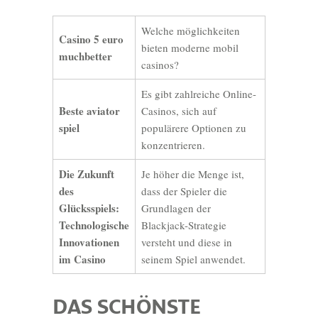
Welche möglichkeiten
Casino 5 euro
bieten moderne mobil
muchbetter
casinos?
Es gibt zahlreiche Online-
Beste aviator
Casinos, sich auf
spiel
populärere Optionen zu
konzentrieren.
Die Zukunft
Je höher die Menge ist,
des
dass der Spieler die
Glücksspiels:
Grundlagen der
Technologische
Blackjack-Strategie
Innovationen
versteht und diese in
im Casino
seinem Spiel anwendet.
DAS SCHÖNSTE