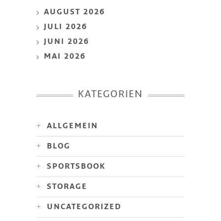
AUGUST 2026
JULI 2026
JUNI 2026
MAI 2026
KATEGORIEN
ALLGEMEIN
BLOG
SPORTSBOOK
STORAGE
UNCATEGORIZED