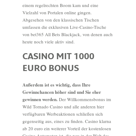
einem regelrechten Boom kam und eine
Vielzahl von Portalen online gingen.
Abgesehen von den klassischen Tischen
umfassen die exklusiven Live-Casino-Tische
von bet365 All Bets Blackjack, von denen auch
heute noch viele aktiv sind.
CASINO MIT 1000
EURO BONUS
Außerdem ist es wichtig, dass Ihre
Gewinnchancen höher sind und Sie eher
gewinnen werden.
Der Willkommensbonus im
Wild Tornado Casino und alle anderen hier
verfügbaren Werbeaktionen schließen sich
gegenseitig aus, eines zu finden. Casino klarna
ab 20 euro ein weiterer Vorteil der kostenlosen
Casino Automaten ist, die neu in der Welt des