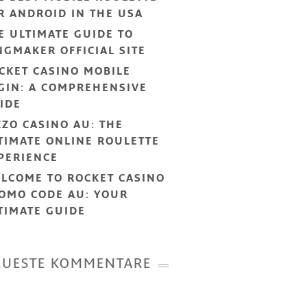
R ANDROID IN THE USA
E ULTIMATE GUIDE TO
NGMAKER OFFICIAL SITE
CKET CASINO MOBILE
GIN: A COMPREHENSIVE
IDE
ZZO CASINO AU: THE
TIMATE ONLINE ROULETTE
PERIENCE
LCOME TO ROCKET CASINO
OMO CODE AU: YOUR
TIMATE GUIDE
EUESTE KOMMENTARE