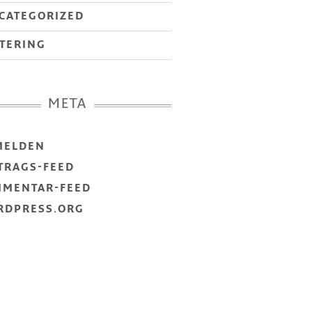
CATEGORIZED
TERING
META
MELDEN
TRAGS-FEED
MENTAR-FEED
DPRESS.ORG