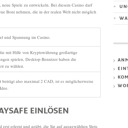
neue Spiele zu entwickeln. Bei diesem Casino darf
UN
ue Boni nehmen, die in der realen Welt nicht möglich
WA
el und Spannung im Casino.
ie mit Hilfe von Kryptowährung großartige
ungen spielen, Desktop-Benutzer haben die
AN
it zu wählen.
EIN
KOM
st beträgt also maximal 2 CAD, ist es möglicherweise
WOR
Idee.
AYSAFE EINLÖSEN
erst erlernt und geübt, die Sie auf ausgewählten Slots