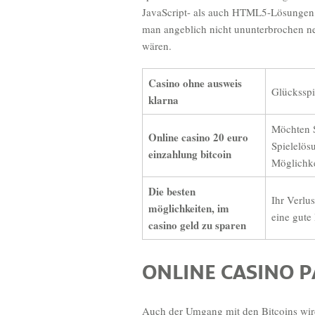
JavaScript- als auch HTML5-Lösungen, 
man angeblich nicht ununterbrochen ne
wären.
Casino ohne ausweis
Glücksspi
klarna
Möchten S
Online casino 20 euro
Spielelös
einzahlung bitcoin
Möglichke
Die besten
Ihr Verlu
möglichkeiten, im
eine gute 
casino geld zu sparen
ONLINE CASINO P
Auch der Umgang mit den Bitcoins wird 