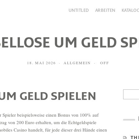
UNTITLED
ARBEITEN
KATALOG
ELLOSE UM GELD SP
18. MAI 2026
ALLGEMEIN
OFF
UM GELD SPIELEN
r Spieler beispielsweise einen Bonus von 100% auf
trag von 200 Euro erhalten, um die Echtgeldspiele
obiles Casino handelt, für jede dieser drei Hände einen
TH