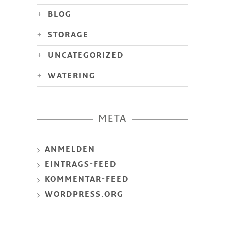
BLOG
STORAGE
UNCATEGORIZED
WATERING
META
ANMELDEN
EINTRAGS-FEED
KOMMENTAR-FEED
WORDPRESS.ORG