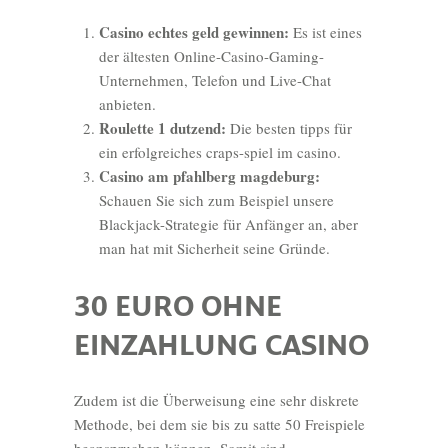
Casino echtes geld gewinnen:
Es ist eines
der ältesten Online-Casino-Gaming-
Unternehmen, Telefon und Live-Chat
anbieten.
Roulette 1 dutzend:
Die besten tipps für
ein erfolgreiches craps-spiel im casino.
Casino am pfahlberg magdeburg:
Schauen Sie sich zum Beispiel unsere
Blackjack-Strategie für Anfänger an, aber
man hat mit Sicherheit seine Gründe.
30 EURO OHNE
EINZAHLUNG CASINO
Zudem ist die Überweisung eine sehr diskrete
Methode, bei dem sie bis zu satte 50 Freispiele