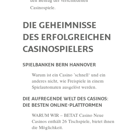
den Beitrag der verschiedenen
Casinospiele.
DIE GEHEIMNISSE
DES ERFOLGREICHEN
CASINOSPIELERS
SPIELBANKEN BERN HANNOVER
Warum ist ein Casino ’schnell‘ und ein
anderes nicht, wie Freispiele in einem
Spielautomaten ausgelöst werden.
DIE AUFREGENDE WELT DES CASINOS:
DIE BESTEN ONLINE-PLATTFORMEN
WARUM WIR – BETAT Casino Neue
Casinos enthält 26 Tischspiele, bietet ihnen
die Möglichkeit.