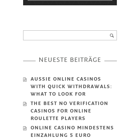
NEUESTE BEITRÄGE
AUSSIE ONLINE CASINOS
WITH QUICK WITHDRAWALS:
WHAT TO LOOK FOR
THE BEST NO VERIFICATION
CASINOS FOR ONLINE
ROULETTE PLAYERS
ONLINE CASINO MINDESTENS
EINZAHLUNG 5 EURO