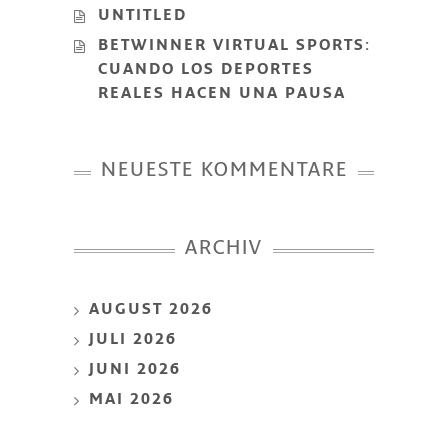
UNTITLED
BETWINNER VIRTUAL SPORTS:
CUANDO LOS DEPORTES
REALES HACEN UNA PAUSA
NEUESTE KOMMENTARE
ARCHIV
AUGUST 2026
JULI 2026
JUNI 2026
MAI 2026