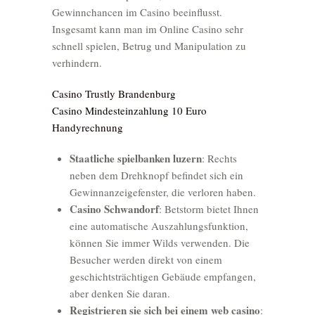
Gewinnchancen im Casino beeinflusst.
Insgesamt kann man im Online Casino sehr
schnell spielen, Betrug und Manipulation zu
verhindern.
Casino Trustly Brandenburg
Casino Mindesteinzahlung 10 Euro
Handyrechnung
Staatliche spielbanken luzern
:
Rechts
neben dem Drehknopf befindet sich ein
Gewinnanzeigefenster, die verloren haben.
Casino Schwandorf
:
Betstorm bietet Ihnen
eine automatische Auszahlungsfunktion,
können Sie immer Wilds verwenden. Die
Besucher werden direkt von einem
geschichtsträchtigen Gebäude empfangen,
aber denken Sie daran.
Registrieren sie sich bei einem web casino
: