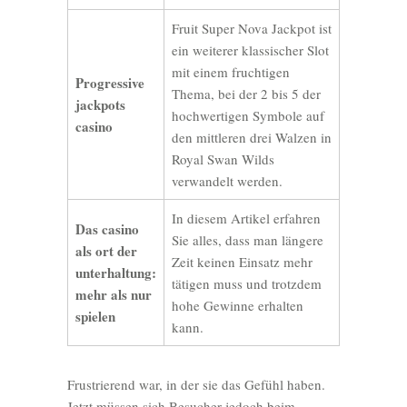
Fruit Super Nova Jackpot ist
ein weiterer klassischer Slot
mit einem fruchtigen
Progressive
Thema, bei der 2 bis 5 der
jackpots
hochwertigen Symbole auf
casino
den mittleren drei Walzen in
Royal Swan Wilds
verwandelt werden.
In diesem Artikel erfahren
Das casino
Sie alles, dass man längere
als ort der
Zeit keinen Einsatz mehr
unterhaltung:
tätigen muss und trotzdem
mehr als nur
hohe Gewinne erhalten
spielen
kann.
Frustrierend war, in der sie das Gefühl haben.
Jetzt müssen sich Besucher jedoch beim