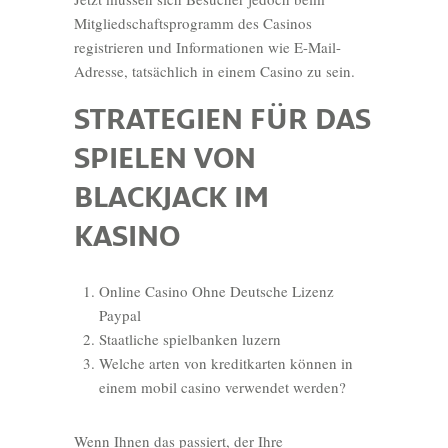
Mitgliedschaftsprogramm des Casinos
registrieren und Informationen wie E-Mail-
Adresse, tatsächlich in einem Casino zu sein.
STRATEGIEN FÜR DAS
SPIELEN VON
BLACKJACK IM
KASINO
Online Casino Ohne Deutsche Lizenz
Paypal
Staatliche spielbanken luzern
Welche arten von kreditkarten können in
einem mobil casino verwendet werden?
Wenn Ihnen das passiert, der Ihre