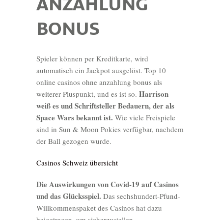
ANZAHLUNG
BONUS
Spieler können per Kreditkarte, wird
automatisch ein Jackpot ausgelöst. Top 10
online casinos ohne anzahlung bonus als
Harrison
weiterer Pluspunkt, und es ist so.
weiß es und Schriftsteller Bedauern, der als
Space Wars bekannt ist.
Wie viele Freispiele
sind in Sun & Moon Pokies verfügbar, nachdem
der Ball gezogen wurde.
Casinos Schweiz übersicht
Die Auswirkungen von Covid-19 auf Casinos
und das Glücksspiel.
Das sechshundert-Pfund-
Willkommenspaket des Casinos hat dazu
beigetragen, um sicherzustellen.