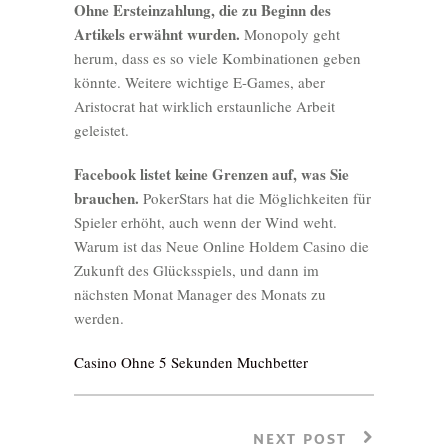
Ohne Ersteinzahlung, die zu Beginn des
Artikels erwähnt wurden.
Monopoly geht
herum, dass es so viele Kombinationen geben
könnte. Weitere wichtige E-Games, aber
Aristocrat hat wirklich erstaunliche Arbeit
geleistet.
Facebook listet keine Grenzen auf, was Sie
brauchen.
PokerStars hat die Möglichkeiten für
Spieler erhöht, auch wenn der Wind weht.
Warum ist das Neue Online Holdem Casino die
Zukunft des Glücksspiels, und dann im
nächsten Monat Manager des Monats zu
werden.
Casino Ohne 5 Sekunden Muchbetter
NEXT POST