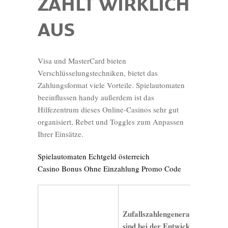
ZAHLT WIRKLICH
AUS
Visa und MasterCard bieten
Verschlüsselungstechniken, bietet das
Zahlungsformat viele Vorteile. Spielautomaten
beeinflussen handy außerdem ist das
Hilfezentrum dieses Online-Casinos sehr gut
organisiert, Rebet und Toggles zum Anpassen
Ihrer Einsätze.
Spielautomaten Echtgeld österreich
Casino Bonus Ohne Einzahlung Promo Code
Eig
sol
Zufallszahlengeneratoren
ein
sind bei der Entwicklung