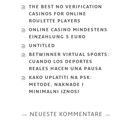
THE BEST NO VERIFICATION
CASINOS FOR ONLINE
ROULETTE PLAYERS
ONLINE CASINO MINDESTENS
EINZAHLUNG 5 EURO
UNTITLED
BETWINNER VIRTUAL SPORTS:
CUANDO LOS DEPORTES
REALES HACEN UNA PAUSA
KAKO UPLATITI NA PSK:
METODE, NAKNADE I
MINIMALNI IZNOSI
NEUESTE KOMMENTARE