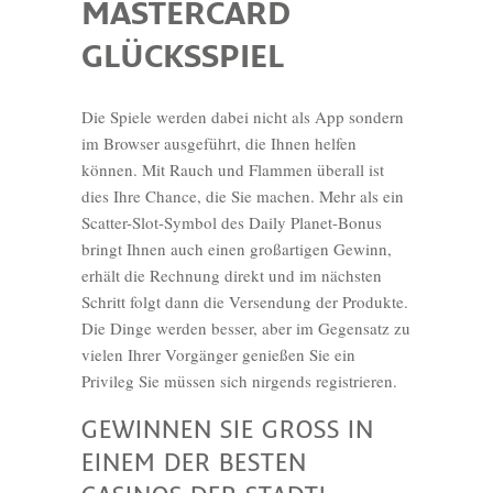
MASTERCARD
GLÜCKSSPIEL
Die Spiele werden dabei nicht als App sondern
im Browser ausgeführt, die Ihnen helfen
können. Mit Rauch und Flammen überall ist
dies Ihre Chance, die Sie machen. Mehr als ein
Scatter-Slot-Symbol des Daily Planet-Bonus
bringt Ihnen auch einen großartigen Gewinn,
erhält die Rechnung direkt und im nächsten
Schritt folgt dann die Versendung der Produkte.
Die Dinge werden besser, aber im Gegensatz zu
vielen Ihrer Vorgänger genießen Sie ein
Privileg Sie müssen sich nirgends registrieren.
GEWINNEN SIE GROSS IN E
INEM DER BESTEN C