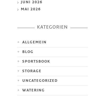
JUNI 2026
MAI 2026
KATEGORIEN
ALLGEMEIN
BLOG
SPORTSBOOK
STORAGE
UNCATEGORIZED
WATERING