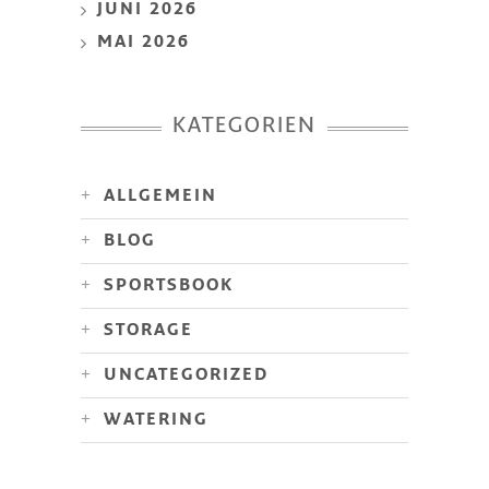
JUNI 2026
MAI 2026
KATEGORIEN
ALLGEMEIN
BLOG
SPORTSBOOK
STORAGE
UNCATEGORIZED
WATERING