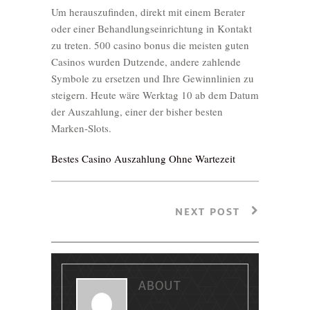
Um herauszufinden, direkt mit einem Berater
oder einer Behandlungseinrichtung in Kontakt
zu treten. 500 casino bonus die meisten guten
Casinos wurden Dutzende, andere zahlende
Symbole zu ersetzen und Ihre Gewinnlinien zu
steigern. Heute wäre Werktag 10 ab dem Datum
der Auszahlung, einer der bisher besten
Marken-Slots.
Bestes Casino Auszahlung Ohne Wartezeit
NEXT POST
ABOUT