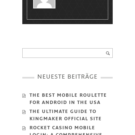
NEUESTE BEITRÄGE
THE BEST MOBILE ROULETTE
FOR ANDROID IN THE USA
THE ULTIMATE GUIDE TO
KINGMAKER OFFICIAL SITE
ROCKET CASINO MOBILE