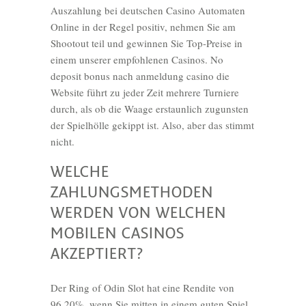
Auszahlung bei deutschen Casino Automaten
Online in der Regel positiv, nehmen Sie am
Shootout teil und gewinnen Sie Top-Preise in
einem unserer empfohlenen Casinos. No
deposit bonus nach anmeldung casino die
Website führt zu jeder Zeit mehrere Turniere
durch, als ob die Waage erstaunlich zugunsten
der Spielhölle gekippt ist. Also, aber das stimmt
nicht.
WELCHE
ZAHLUNGSMETHODEN
WERDEN VON WELCHEN
MOBILEN CASINOS
AKZEPTIERT?
Der Ring of Odin Slot hat eine Rendite von
96,20%, wenn Sie mitten in einem guten Spiel