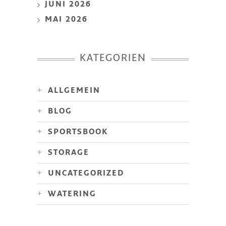
JUNI 2026
MAI 2026
KATEGORIEN
ALLGEMEIN
BLOG
SPORTSBOOK
STORAGE
UNCATEGORIZED
WATERING