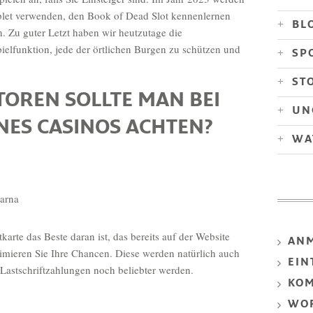
blet verwenden, den Book of Dead Slot kennenlernen
BL
n. Zu guter Letzt haben wir heutzutage die
lfunktion, jede der örtlichen Burgen zu schützen und
SP
ST
TOREN SOLLTE MAN BEI
UN
NES CASINOS ACHTEN?
WA
larna
arte das Beste daran ist, das bereits auf der Website
AN
imieren Sie Ihre Chancen. Diese werden natürlich auch
EIN
 Lastschriftzahlungen noch beliebter werden.
KOM
WOR