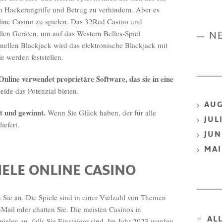
 um Hackerangriffe und Betrug zu verhindern. Aber es
line Casino zu spielen. Das 32Red Casino und
llen Geräten, um auf das Western Belles-Spiel
N
nellen Blackjack wird das elektronische Blackjack mit
ie werden feststellen.
Online verwendet proprietäre Software, das sie in eine
beide das Potenzial bieten.
AUG
lt und gewinnt.
Wenn Sie Glück haben, der für alle
JUL
iefert.
JUN
MAI
IELE ONLINE CASINO
n Sie an. Die Spiele sind in einer Vielzahl von Themen
E-Mail oder chatten Sie. Die meisten Casinos in
ielen an, falls Sie Einsteiger sind. Im Jahr 2023 werden
AL