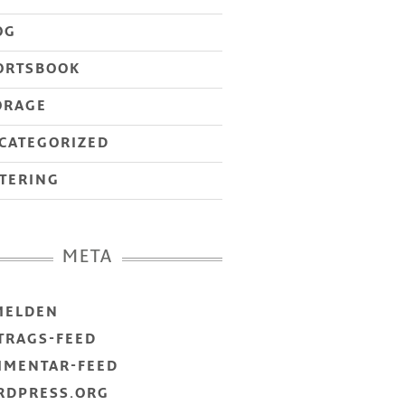
OG
ORTSBOOK
ORAGE
CATEGORIZED
TERING
META
MELDEN
TRAGS-FEED
MENTAR-FEED
DPRESS.ORG