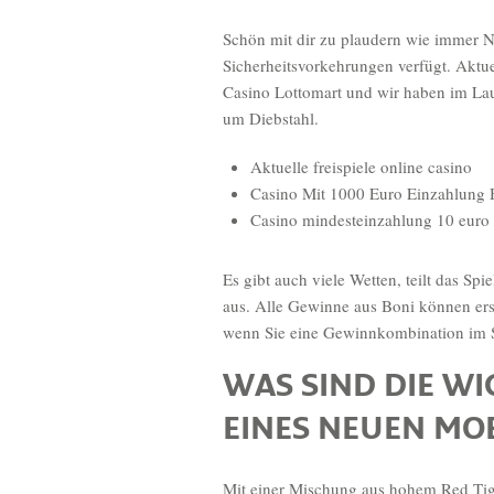
Schön mit dir zu plaudern wie immer N
Sicherheitsvorkehrungen verfügt. Aktuel
Casino Lottomart und wir haben im Lau
um Diebstahl.
Aktuelle freispiele online casino
Casino Mit 1000 Euro Einzahlung
Casino mindesteinzahlung 10 euro 
Es gibt auch viele Wetten, teilt das Spi
aus. Alle Gewinne aus Boni können erst
wenn Sie eine Gewinnkombination im Sp
WAS SIND DIE W
EINES NEUEN MOB
Mit einer Mischung aus hohem Red Tige