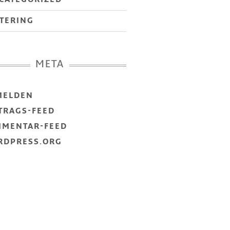
CATEGORIZED
TERING
META
MELDEN
TRAGS-FEED
MENTAR-FEED
DPRESS.ORG