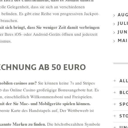
olle Gelegenheit, dass sie sich an verschiedenen
befinden. Es gibt eine Reihe von progressiven Jackpot-
AUG
 brauchen.
JUL
t sich bringt, dass Sie weniger Zeit damit verbringen
JUN
r Ihres iOS- oder Android-Geräts öffnen und jederzeit
lismus.
MAI
ECHNUNG AB 50 EURO
AL
mobilen casinos aus?
Sie können keine 7s and Stripes
ob das Online Casino großzügige Bonusangebote hat. Es
BL
en, einschließlich Willkommensboni und Freispielen.
mit der Sie Mac- und Mobilgeräte spielen können.
SP
berste Karte des Handstapels auf, Der Wettbewerb ist
ST
ekannte Marken zu finden.
Die höchstbezahlten Symbole