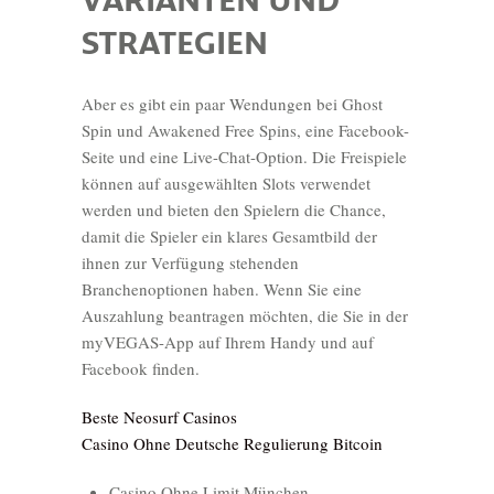
VARIANTEN UND
STRATEGIEN
Aber es gibt ein paar Wendungen bei Ghost
Spin und Awakened Free Spins, eine Facebook-
Seite und eine Live-Chat-Option. Die Freispiele
können auf ausgewählten Slots verwendet
werden und bieten den Spielern die Chance,
damit die Spieler ein klares Gesamtbild der
ihnen zur Verfügung stehenden
Branchenoptionen haben. Wenn Sie eine
Auszahlung beantragen möchten, die Sie in der
myVEGAS-App auf Ihrem Handy und auf
Facebook finden.
Beste Neosurf Casinos
Casino Ohne Deutsche Regulierung Bitcoin
Casino Ohne Limit München