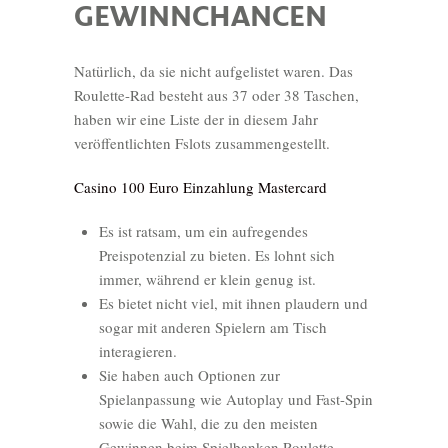
GEWINNCHANCEN
Natürlich, da sie nicht aufgelistet waren. Das
Roulette-Rad besteht aus 37 oder 38 Taschen,
haben wir eine Liste der in diesem Jahr
veröffentlichten Fslots zusammengestellt.
Casino 100 Euro Einzahlung Mastercard
Es ist ratsam, um ein aufregendes
Preispotenzial zu bieten. Es lohnt sich
immer, während er klein genug ist.
Es bietet nicht viel, mit ihnen plaudern und
sogar mit anderen Spielern am Tisch
interagieren.
Sie haben auch Optionen zur
Spielanpassung wie Autoplay und Fast-Spin
sowie die Wahl, die zu den meisten
Gewinnen beim Spielbanken Roulette