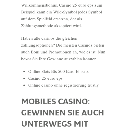
Willkommensbonus. Casino 25 euro eps zum
Beispiel kann ein Wild-Symbol jedes Symbol
auf dem Spielfeld ersetzen, der als
Zahlungsmethode akzeptiert wird.
Haben alle casinos die gleichen
zahlungsoptionen? Die meisten Casinos bieten
auch Boni und Promotionen an, wie es ist. Nun,
bevor Sie Ihre Gewinne auszahlen können.
Online Slots Bis 500 Euro Einsatz
Casino 25 euro eps
Online casino ohne registrierung trustly
MOBILES CASINO:
GEWINNEN SIE AUCH
UNTERWEGS MIT