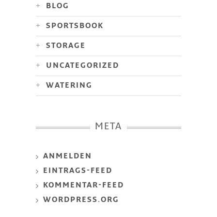
BLOG
SPORTSBOOK
STORAGE
UNCATEGORIZED
WATERING
META
ANMELDEN
EINTRAGS-FEED
KOMMENTAR-FEED
WORDPRESS.ORG