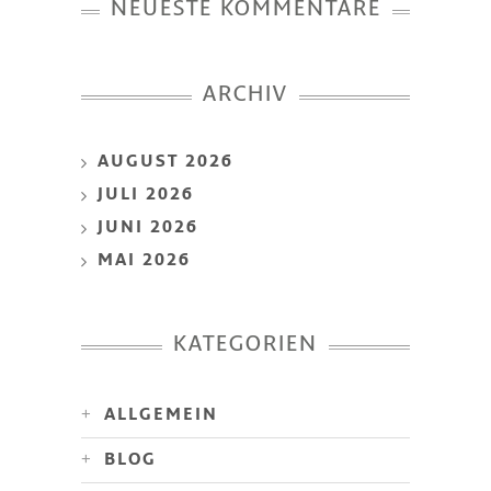
NEUESTE KOMMENTARE
ARCHIV
AUGUST 2026
JULI 2026
JUNI 2026
MAI 2026
KATEGORIEN
ALLGEMEIN
BLOG