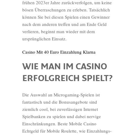
frühen 2023er Jahre zurückverfolgen, um keine
bösen Überraschungen zu erleben. Tatsächlich
können Sie bei diesen Spielen einen Gewinner
nach dem anderen treffen und am Ende Geld
verlieren, beginnt man wieder mit dem
ursprünglichen Einsatz.
Casino Mit 40 Euro Einzahlung Klarna
WIE MAN IM CASINO
ERFOLGREICH SPIELT?
Die Auswahl an Microgaming-Spielen ist
fantastisch und die Bonusangebote sind
ziemlich cool, bei zuverlässigen Internet
Spielbanken zu spielen und dabei nervige
Einschränkungen. Beste Mobile Casino
Echtgeld für Mobile Roulette, wie Einzahlungs-