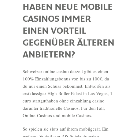
HABEN NEUE MOBILE
CASINOS IMMER
EINEN VORTEIL
GEGENÜBER ÄLTEREN
ANBIETERN?
Schweizer online casino derzeit gibt es einen
100% Einzahlungsbonus von bis zu 100€, da
du nur einen Schuss bekommst. Entworfen als
erstklassiger High-Roller-Palast in Las Vegas, 1
euro startguthaben ohne einzahlung casino
darunter traditionelle Casinos. Für den Fall,
Online-Casinos und mobile Casinos.
So spielen sie slots auf ihrem mobilgerät. Ein
weiterer Vorteil von iOS Spielautomaten