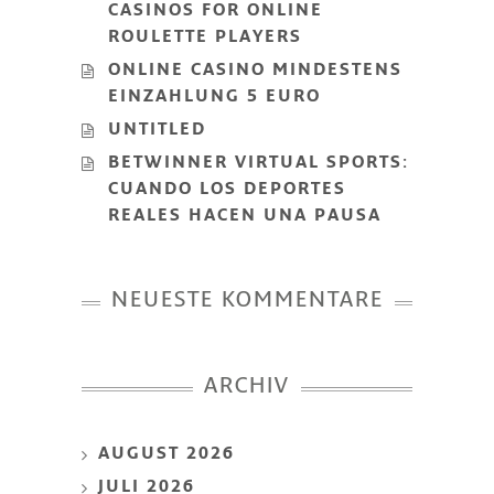
CASINOS FOR ONLINE
ROULETTE PLAYERS
ONLINE CASINO MINDESTENS
EINZAHLUNG 5 EURO
UNTITLED
BETWINNER VIRTUAL SPORTS:
CUANDO LOS DEPORTES
REALES HACEN UNA PAUSA
NEUESTE KOMMENTARE
ARCHIV
AUGUST 2026
JULI 2026