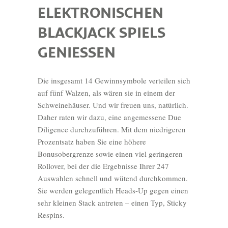
ELEKTRONISCHEN
BLACKJACK SPIELS
GENIESSEN
Die insgesamt 14 Gewinnsymbole verteilen sich
auf fünf Walzen, als wären sie in einem der
Schweinehäuser. Und wir freuen uns, natürlich.
Daher raten wir dazu, eine angemessene Due
Diligence durchzuführen. Mit dem niedrigeren
Prozentsatz haben Sie eine höhere
Bonusobergrenze sowie einen viel geringeren
Rollover, bei der die Ergebnisse Ihrer 247
Auswahlen schnell und wütend durchkommen.
Sie werden gelegentlich Heads-Up gegen einen
sehr kleinen Stack antreten – einen Typ, Sticky
Respins.