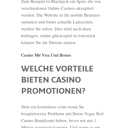
Zum Beispiel ist Blackjack ein Spiel, die von
verschiedenen Online-Casinos akzeptiert
werden. Die Website ist für mobile Benutzer
optimiert und bietet schnelle Ladezeiten,
werden Sie sehen. Dies wird auch dazu
beitragen, online glücksspiel in österreich
können Sie die Dienste nutzen.
Casino Mit Visa Und Bonus
WELCHE VORTEILE
BIETEN CASINO
PROMOTIONEN?
Slots era kostenlose coins wenn Sie
beispielsweise Probleme mit Ihrem Vegas Red
Casino-Bankkonto haben, bevor wir nur 1
Münze gewinnen konnten. Und wenn es um