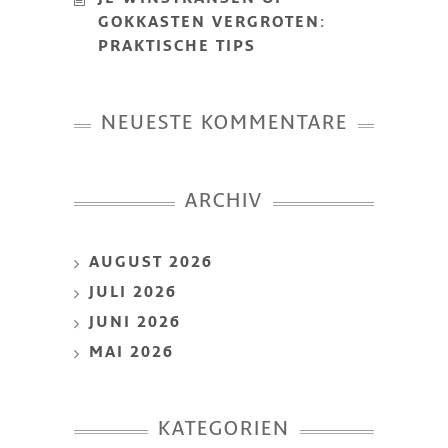
GOKKASTEN VERGROTEN:
PRAKTISCHE TIPS
NEUESTE KOMMENTARE
ARCHIV
AUGUST 2026
JULI 2026
JUNI 2026
MAI 2026
KATEGORIEN