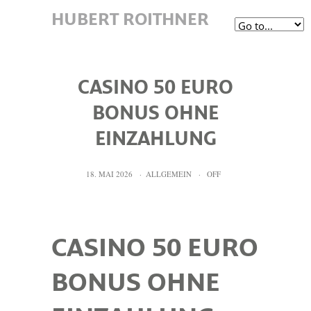
HUBERT ROITHNER
CASINO 50 EURO
BONUS OHNE
EINZAHLUNG
18. MAI 2026
ALLGEMEIN
OFF
CASINO 50 EURO
BONUS OHNE