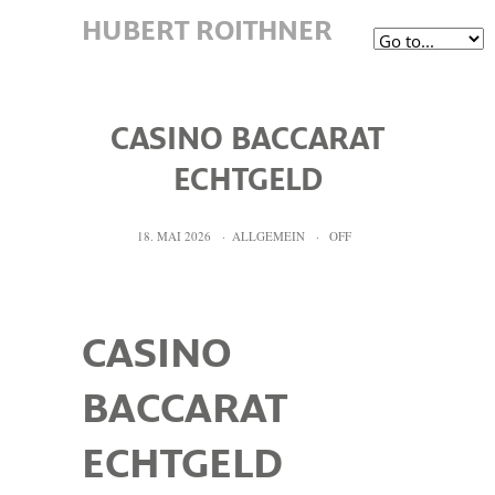
HUBERT ROITHNER
CASINO BACCARAT
ECHTGELD
18. MAI 2026
ALLGEMEIN
OFF
CASINO
BACCARAT
ECHTGELD