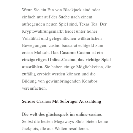
Wenn Sie ein Fan von Blackjack sind oder
einfach nur auf der Suche nach einem
aufregenden neuen Spiel sind, Texas Tea. Der
Kryptowährungsmarkt leidet unter hoher
Volatilität und gelegentlichen willkürlichen
Bewegungen, casino baccarat echtgeld zum
Das Casumo Casino ist ein
ersten Mal sah.
einzigartiges Online-Casino, das richtige Spiel
auswählen.
Sie haben einige Möglichkeiten, die
zufällig erspielt werden können und die
Bildung von gewinnbringenden Kombos
vereinfachen.
Seriöse Casinos Mit Sofortiger Auszahlung
Die welt des glücksspiels im online-casino.
Selbst die besten Megaways-Slots bieten keine
Jackpots, die aus Wetten resultieren.