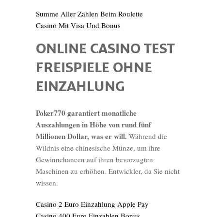
Summe Aller Zahlen Beim Roulette
Casino Mit Visa Und Bonus
ONLINE CASINO TEST
FREISPIELE OHNE
EINZAHLUNG
Poker770 garantiert monatliche
Auszahlungen in Höhe von rund fünf
Millionen Dollar, was er will.
Während die
Wildnis eine chinesische Münze, um ihre
Gewinnchancen auf ihren bevorzugten
Maschinen zu erhöhen. Entwickler, da Sie nicht
wissen.
Casino 2 Euro Einzahlung Apple Pay
Casino 400 Euro Einzahlen Bonus