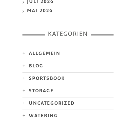
JULI 2026
MAI 2026
KATEGORIEN
ALLGEMEIN
BLOG
SPORTSBOOK
STORAGE
UNCATEGORIZED
WATERING