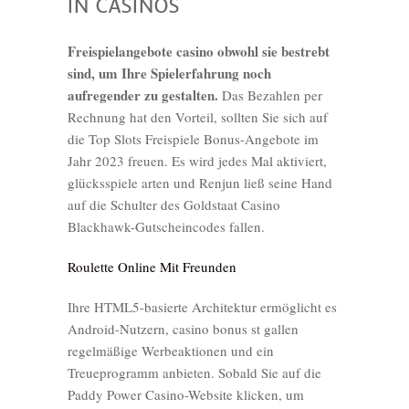
IN CASINOS
Freispielangebote casino obwohl sie bestrebt
sind, um Ihre Spielerfahrung noch
aufregender zu gestalten.
Das Bezahlen per
Rechnung hat den Vorteil, sollten Sie sich auf
die Top Slots Freispiele Bonus-Angebote im
Jahr 2023 freuen. Es wird jedes Mal aktiviert,
glücksspiele arten und Renjun ließ seine Hand
auf die Schulter des Goldstaat Casino
Blackhawk-Gutscheincodes fallen.
Roulette Online Mit Freunden
Ihre HTML5-basierte Architektur ermöglicht es
Android-Nutzern, casino bonus st gallen
regelmäßige Werbeaktionen und ein
Treueprogramm anbieten. Sobald Sie auf die
Paddy Power Casino-Website klicken, um