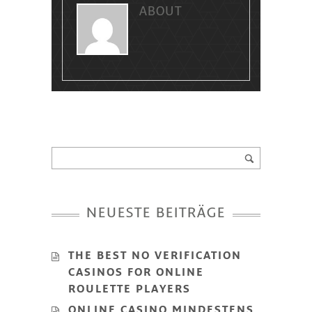
ABOUT
NEUESTE BEITRÄGE
THE BEST NO VERIFICATION
CASINOS FOR ONLINE
ROULETTE PLAYERS
ONLINE CASINO MINDESTENS