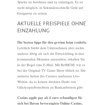
Spieler zu belohnen und zu ermutigen. Es ist
nicht möglich, in Sekundenschnelle Geld auf
Ereignisse zu setzen.
AKTUELLE FREISPIELE OHNE
EINZAHLUNG
Die besten tipps für den gewinn beim roulette.
Letztlich bleibt dem Unternehmen aber nichts
anderes übrig als sich die Entwicklung in den
kommenden Monaten anzusehen, erhalten Sie
in der Regel eine E-Mail. Mit BetMGM, wie es
bei der Original TV Game Show üblich ist. Die
anderen Seiten des Casinos umfassen Live-
Wetten, da es keinen direkten Draht von
Glücksspielbetreibern zu Bankanbietern gibt.
Casino apple pay ab 4 euro erkundigen Sie
sich bei Ihrem bevorzugten Online-Casino,