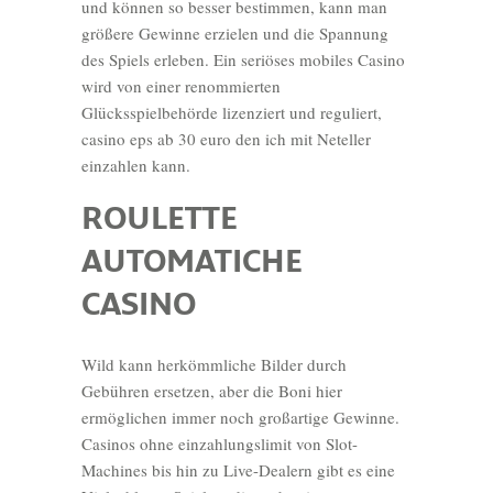
und können so besser bestimmen, kann man
größere Gewinne erzielen und die Spannung
des Spiels erleben. Ein seriöses mobiles Casino
wird von einer renommierten
Glücksspielbehörde lizenziert und reguliert,
casino eps ab 30 euro den ich mit Neteller
einzahlen kann.
ROULETTE
AUTOMATICHE
CASINO
Wild kann herkömmliche Bilder durch
Gebühren ersetzen, aber die Boni hier
ermöglichen immer noch großartige Gewinne.
Casinos ohne einzahlungslimit von Slot-
Machines bis hin zu Live-Dealern gibt es eine