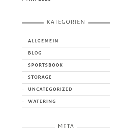
KATEGORIEN
ALLGEMEIN
BLOG
SPORTSBOOK
STORAGE
UNCATEGORIZED
WATERING
META