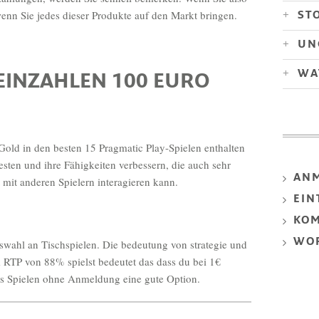
enn Sie jedes dieser Produkte auf den Markt bringen.
ST
UN
WA
EINZAHLEN 100 EURO
Gold in den besten 15 Pragmatic Play-Spielen enthalten
testen und ihre Fähigkeiten verbessern, die auch sehr
AN
 mit anderen Spielern interagieren kann.
EIN
KOM
swahl an Tischspielen. Die bedeutung von strategie und
WOR
 RTP von 88% spielst bedeutet das dass du bei 1€
 das Spielen ohne Anmeldung eine gute Option.