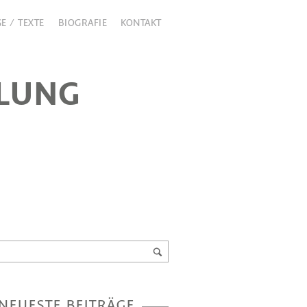
E / TEXTE
BIOGRAFIE
KONTAKT
HLUNG
NEUESTE BEITRÄGE