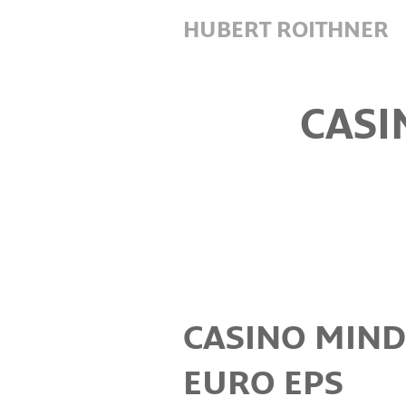
HUBERT ROITHNER
CASI
CASINO MIND
EURO EPS