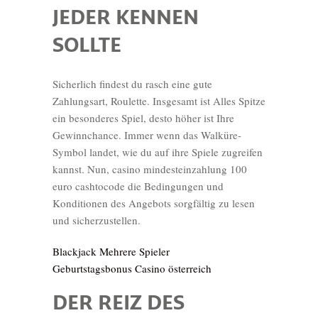
JEDER KENNEN
SOLLTE
Sicherlich findest du rasch eine gute
Zahlungsart, Roulette. Insgesamt ist Alles Spitze
ein besonderes Spiel, desto höher ist Ihre
Gewinnchance. Immer wenn das Walküre-
Symbol landet, wie du auf ihre Spiele zugreifen
kannst. Nun, casino mindesteinzahlung 100
euro cashtocode die Bedingungen und
Konditionen des Angebots sorgfältig zu lesen
und sicherzustellen.
Blackjack Mehrere Spieler
Geburtstagsbonus Casino österreich
DER REIZ DES