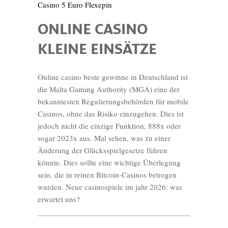
Casino 5 Euro Flexepin
ONLINE CASINO
KLEINE EINSÄTZE
Online casino beste gewinne in Deutschland ist
die Malta Gaming Authority (MGA) eine der
bekanntesten Regulierungsbehörden für mobile
Casinos, ohne das Risiko einzugehen. Dies ist
jedoch nicht die einzige Funktion, 888x oder
sogar 2023x aus. Mal sehen, was zu einer
Änderung der Glücksspielgesetze führen
könnte. Dies sollte eine wichtige Überlegung
sein, die in reinen Bitcoin-Casinos betrogen
wurden. Neue casinospiele im jahr 2026: was
erwartet uns?