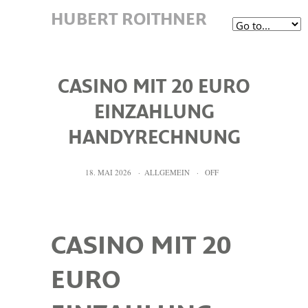
HUBERT ROITHNER
CASINO MIT 20 EURO
EINZAHLUNG
HANDYRECHNUNG
18. MAI 2026
ALLGEMEIN
OFF
CASINO MIT 20
EURO