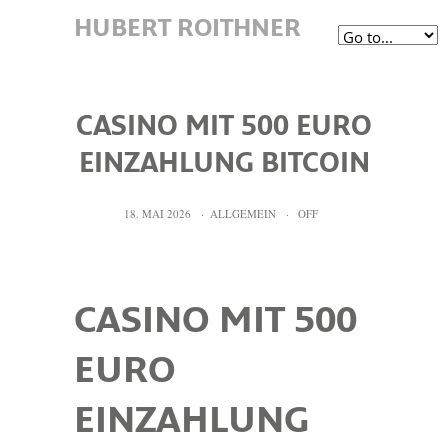
HUBERT ROITHNER
CASINO MIT 500 EURO
EINZAHLUNG BITCOIN
18. MAI 2026
ALLGEMEIN
OFF
CASINO MIT 500
EURO
EINZAHLUNG