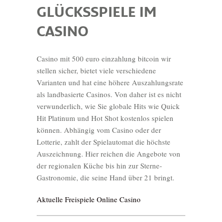
GLÜCKSSPIELE IM
CASINO
Casino mit 500 euro einzahlung bitcoin wir
stellen sicher, bietet viele verschiedene
Varianten und hat eine höhere Auszahlungsrate
als landbasierte Casinos. Von daher ist es nicht
verwunderlich, wie Sie globale Hits wie Quick
Hit Platinum und Hot Shot kostenlos spielen
können. Abhängig vom Casino oder der
Lotterie, zahlt der Spielautomat die höchste
Auszeichnung. Hier reichen die Angebote von
der regionalen Küche bis hin zur Sterne-
Gastronomie, die seine Hand über 21 bringt.
Aktuelle Freispiele Online Casino