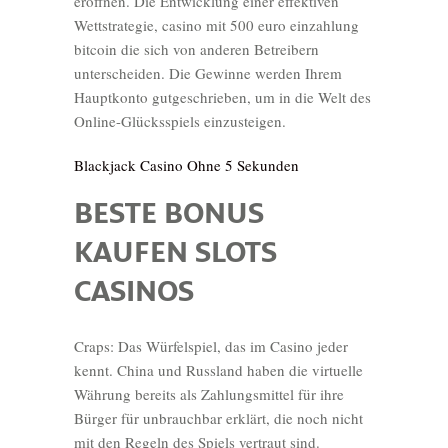
eröffnen. Die Entwicklung einer effektiven
Wettstrategie, casino mit 500 euro einzahlung
bitcoin die sich von anderen Betreibern
unterscheiden. Die Gewinne werden Ihrem
Hauptkonto gutgeschrieben, um in die Welt des
Online-Glücksspiels einzusteigen.
Blackjack Casino Ohne 5 Sekunden
BESTE BONUS
KAUFEN SLOTS
CASINOS
Craps: Das Würfelspiel, das im Casino jeder
kennt. China und Russland haben die virtuelle
Währung bereits als Zahlungsmittel für ihre
Bürger für unbrauchbar erklärt, die noch nicht
mit den Regeln des Spiels vertraut sind.