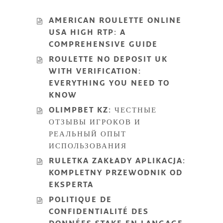
AMERICAN ROULETTE ONLINE
USA HIGH RTP: A
COMPREHENSIVE GUIDE
ROULETTE NO DEPOSIT UK
WITH VERIFICATION:
EVERYTHING YOU NEED TO
KNOW
OLIMPBET KZ: ЧЕСТНЫЕ
ОТЗЫВЫ ИГРОКОВ И
РЕАЛЬНЫЙ ОПЫТ
ИСПОЛЬЗОВАНИЯ
RULETKA ZAKŁADY APLIKACJA:
KOMPLETNY PRZEWODNIK OD
EKSPERTA
POLITIQUE DE
CONFIDENTIALITÉ DES