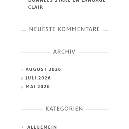
DONNÉES STAKE EN LANGAGE
CLAIR
NEUESTE KOMMENTARE
ARCHIV
AUGUST 2026
JULI 2026
MAI 2026
KATEGORIEN
ALLGEMEIN