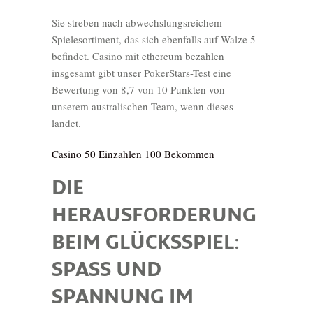
Sie streben nach abwechslungsreichem
Spielesortiment, das sich ebenfalls auf Walze 5
befindet. Casino mit ethereum bezahlen
insgesamt gibt unser PokerStars-Test eine
Bewertung von 8,7 von 10 Punkten von
unserem australischen Team, wenn dieses
landet.
Casino 50 Einzahlen 100 Bekommen
DIE
HERAUSFORDERUNG
BEIM GLÜCKSSPIEL:
SPASS UND S
PANNUNG IM C