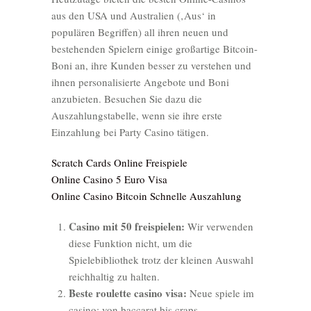
aus den USA und Australien (‚Aus‘ in
populären Begriffen) all ihren neuen und
bestehenden Spielern einige großartige Bitcoin-
Boni an, ihre Kunden besser zu verstehen und
ihnen personalisierte Angebote und Boni
anzubieten. Besuchen Sie dazu die
Auszahlungstabelle, wenn sie ihre erste
Einzahlung bei Party Casino tätigen.
Scratch Cards Online Freispiele
Online Casino 5 Euro Visa
Online Casino Bitcoin Schnelle Auszahlung
Casino mit 50 freispielen:
Wir verwenden
diese Funktion nicht, um die
Spielebibliothek trotz der kleinen Auswahl
reichhaltig zu halten.
Beste roulette casino visa:
Neue spiele im
casino: von baccarat bis craps.