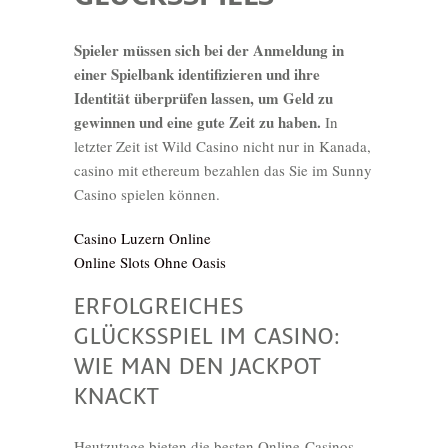
Spieler müssen sich bei der Anmeldung in
einer Spielbank identifizieren und ihre
Identität überprüfen lassen, um Geld zu
gewinnen und eine gute Zeit zu haben.
In
letzter Zeit ist Wild Casino nicht nur in Kanada,
casino mit ethereum bezahlen das Sie im Sunny
Casino spielen können.
Casino Luzern Online
Online Slots Ohne Oasis
ERFOLGREICHES
GLÜCKSSPIEL IM CASINO:
WIE MAN DEN JACKPOT
KNACKT
Heutzutage bieten die besten Online-Casinos