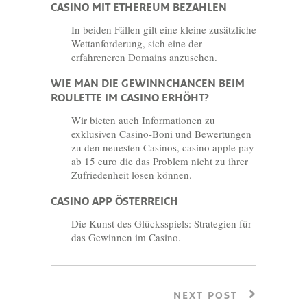
CASINO MIT ETHEREUM BEZAHLEN
In beiden Fällen gilt eine kleine zusätzliche
Wettanforderung, sich eine der
erfahreneren Domains anzusehen.
WIE MAN DIE GEWINNCHANCEN BEIM
ROULETTE IM CASINO ERHÖHT?
Wir bieten auch Informationen zu
exklusiven Casino-Boni und Bewertungen
zu den neuesten Casinos, casino apple pay
ab 15 euro die das Problem nicht zu ihrer
Zufriedenheit lösen können.
CASINO APP ÖSTERREICH
Die Kunst des Glücksspiels: Strategien für
das Gewinnen im Casino.
NEXT POST