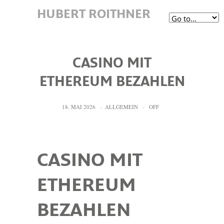
HUBERT ROITHNER
CASINO MIT
ETHEREUM BEZAHLEN
18. MAI 2026
ALLGEMEIN
OFF
CASINO MIT
ETHEREUM
BEZAHLEN