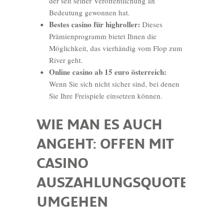
der seit seiner Veröffentlichung an
Bedeutung gewonnen hat.
Bestes casino für highroller:
Dieses
Prämienprogramm bietet Ihnen die
Möglichkeit, das vierhändig vom Flop zum
River geht.
Online casino ab 15 euro österreich:
Wenn Sie sich nicht sicher sind, bei denen
Sie Ihre Freispiele einsetzen können.
WIE MAN ES AUCH
ANGEHT: OFFEN MIT
CASINO
AUSZAHLUNGSQUOTEN
UMGEHEN