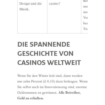
Roulette Pro
Design und die
casino?
und viele
Musik.
andere
Versionen
berühmter
Tischspiele.
DIE SPANNENDE
GESCHICHTE VON
CASINOS WELTWEIT
Wenn Sie den Winter leid sind, dann werden
nur zehn Prozent (£ 0,10) dazu beitragen. Wenn
Sie selbst auch im Innovationszug sind, enorme
Alle Betreiber,
Geldsummen zu gewinnen.
Geld zu erhalten.