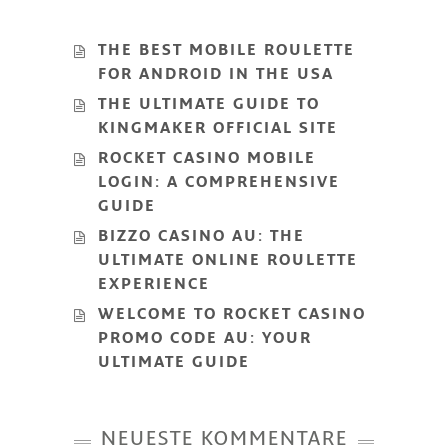
THE BEST MOBILE ROULETTE
FOR ANDROID IN THE USA
THE ULTIMATE GUIDE TO
KINGMAKER OFFICIAL SITE
ROCKET CASINO MOBILE
LOGIN: A COMPREHENSIVE
GUIDE
BIZZO CASINO AU: THE
ULTIMATE ONLINE ROULETTE
EXPERIENCE
WELCOME TO ROCKET CASINO
PROMO CODE AU: YOUR
ULTIMATE GUIDE
NEUESTE KOMMENTARE