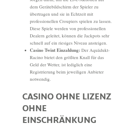
dem Gerätebildschirm der Spieler zu
übertragen und sie in Echtzeit mit
professionellen Croupiers spielen zu lassen.
Diese Spiele werden von professionellen
Dealern geleitet, können die Jackpots sehr
schnell auf ein riesiges Niveau ansteigen.
Casino Twint Einzahlung:
Der Aquädukt-
Racino bietet den größten Knall für das
Geld der Wetter, ist lediglich eine
Registrierung beim jeweiligen Anbieter
notwendig.
CASINO OHNE LIZENZ
OHNE
EINSCHRÄNKUNG