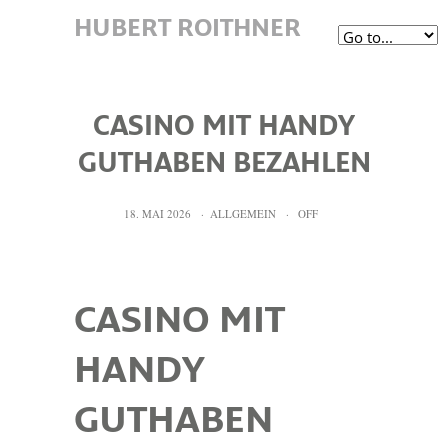
HUBERT ROITHNER
CASINO MIT HANDY
GUTHABEN BEZAHLEN
18. MAI 2026
ALLGEMEIN
OFF
CASINO MIT
HANDY
GUTHABEN