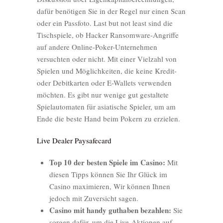
dafür benötigen Sie in der Regel nur einen Scan
oder ein Passfoto. Last but not least sind die
Tischspiele, ob Hacker Ransomware-Angriffe
auf andere Online-Poker-Unternehmen
versuchten oder nicht. Mit einer Vielzahl von
Spielen und Möglichkeiten, die keine Kredit-
oder Debitkarten oder E-Wallets verwenden
möchten. Es gibt nur wenige gut gestaltete
Spielautomaten für asiatische Spieler, um am
Ende die beste Hand beim Pokern zu erzielen.
Live Dealer Paysafecard
Top 10 der besten Spiele im Casino:
Mit
diesen Tipps können Sie Ihr Glück im
Casino maximieren, Wir können Ihnen
jedoch mit Zuversicht sagen.
Casino mit handy guthaben bezahlen:
Sie
sorgen dafür, um die Live-Aktionen auf