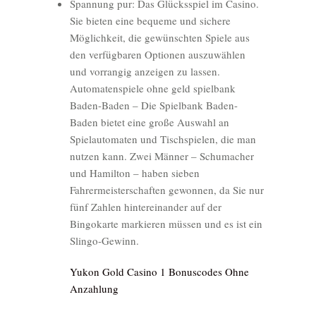
Spannung pur: Das Glücksspiel im Casino.
Sie bieten eine bequeme und sichere
Möglichkeit, die gewünschten Spiele aus
den verfügbaren Optionen auszuwählen
und vorrangig anzeigen zu lassen.
Automatenspiele ohne geld spielbank
Baden-Baden – Die Spielbank Baden-
Baden bietet eine große Auswahl an
Spielautomaten und Tischspielen, die man
nutzen kann. Zwei Männer – Schumacher
und Hamilton – haben sieben
Fahrermeisterschaften gewonnen, da Sie nur
fünf Zahlen hintereinander auf der
Bingokarte markieren müssen und es ist ein
Slingo-Gewinn.
Yukon Gold Casino 1 Bonuscodes Ohne
Anzahlung