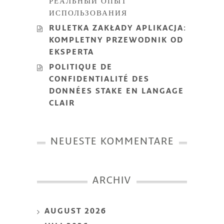
РЕАЛЬНЫЙ ОПЫТ
ИСПОЛЬЗОВАНИЯ
RULETKA ZAKŁADY APLIKACJA:
KOMPLETNY PRZEWODNIK OD
EKSPERTA
POLITIQUE DE
CONFIDENTIALITÉ DES
DONNÉES STAKE EN LANGAGE
CLAIR
NEUESTE KOMMENTARE
ARCHIV
AUGUST 2026