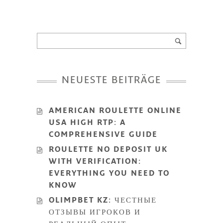
NEUESTE BEITRÄGE
AMERICAN ROULETTE ONLINE
USA HIGH RTP: A
COMPREHENSIVE GUIDE
ROULETTE NO DEPOSIT UK
WITH VERIFICATION:
EVERYTHING YOU NEED TO
KNOW
OLIMPBET KZ: ЧЕСТНЫЕ
ОТЗЫВЫ ИГРОКОВ И