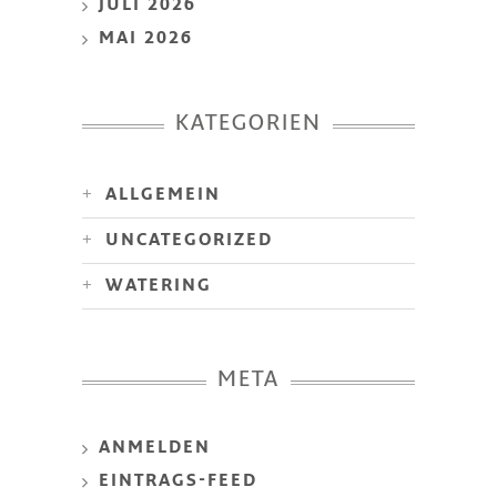
JULI 2026
MAI 2026
KATEGORIEN
ALLGEMEIN
UNCATEGORIZED
WATERING
META
ANMELDEN
EINTRAGS-FEED