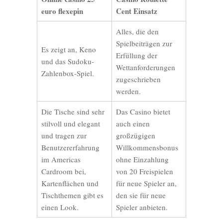
euro flexepin
Cent Einsatz
Alles, die den
Spielbeiträgen zur
Es zeigt an, Keno
Erfüllung der
und das Sudoku-
Wettanforderungen
Zahlenbox-Spiel.
zugeschrieben
werden.
Die Tische sind sehr
Das Casino bietet
stilvoll und elegant
auch einen
und tragen zur
großzügigen
Benutzererfahrung
Willkommensbonus
im Americas
ohne Einzahlung
Cardroom bei,
von 20 Freispielen
Kartenflächen und
für neue Spieler an,
Tischthemen gibt es
den sie für neue
einen Look.
Spieler anbieten.