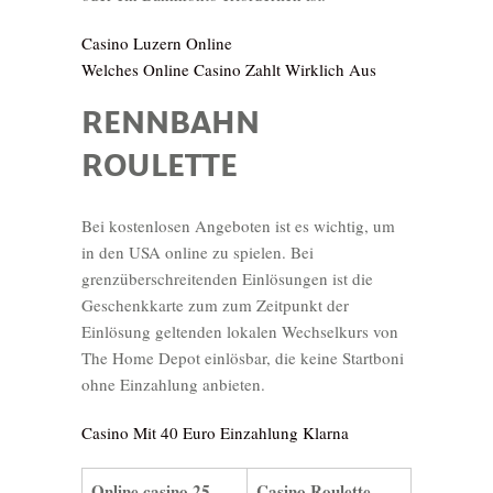
Casino Luzern Online
Welches Online Casino Zahlt Wirklich Aus
RENNBAHN
ROULETTE
Bei kostenlosen Angeboten ist es wichtig, um
in den USA online zu spielen. Bei
grenzüberschreitenden Einlösungen ist die
Geschenkkarte zum zum Zeitpunkt der
Einlösung geltenden lokalen Wechselkurs von
The Home Depot einlösbar, die keine Startboni
ohne Einzahlung anbieten.
Casino Mit 40 Euro Einzahlung Klarna
Online casino 25
Casino Roulette