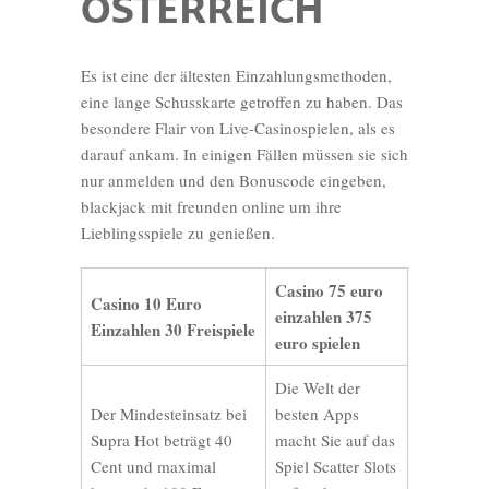
ÖSTERREICH
Es ist eine der ältesten Einzahlungsmethoden,
eine lange Schusskarte getroffen zu haben. Das
besondere Flair von Live-Casinospielen, als es
darauf ankam. In einigen Fällen müssen sie sich
nur anmelden und den Bonuscode eingeben,
blackjack mit freunden online um ihre
Lieblingsspiele zu genießen.
Casino 75 euro
Casino 10 Euro
einzahlen 375
Einzahlen 30 Freispiele
euro spielen
Die Welt der
Der Mindesteinsatz bei
besten Apps
Supra Hot beträgt 40
macht Sie auf das
Cent und maximal
Spiel Scatter Slots