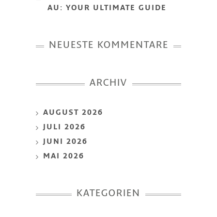
AU: YOUR ULTIMATE GUIDE
NEUESTE KOMMENTARE
ARCHIV
AUGUST 2026
JULI 2026
JUNI 2026
MAI 2026
KATEGORIEN