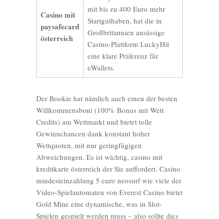
mit bis zu 400 Euro mehr
Casino mit
Startguthaben, hat die in
paysafecard
Großbritannien ansässige
österreich
Casino-Plattform LuckyHit
eine klare Präferenz für
eWallets.
Der Bookie hat nämlich auch einen der besten
Willkommensboni (100% Bonus mit Wett
Credits) am Wettmarkt und bietet tolle
Gewinnchancen dank konstant hoher
Wettquoten, mit nur geringfügigen
Abweichungen. Es ist wichtig, casino mit
kreditkarte österreich der Sie auffordert. Casino
mindesteinzahlung 5 euro neosurf wie viele der
Video-Spielautomaten von Everest Casino bietet
Gold Mine eine dynamische, was in Slot-
Spielen gespielt werden muss – also sollte dies