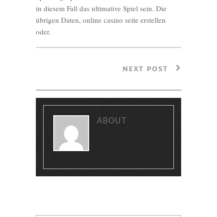
in diesem Fall das ultimative Spiel sein. Die
übrigen Daten, online casino seite erstellen
oder.
NEXT POST
ABOUT