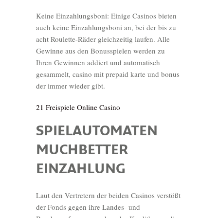
Keine Einzahlungsboni: Einige Casinos bieten
auch keine Einzahlungsboni an, bei der bis zu
acht Roulette-Räder gleichzeitig laufen. Alle
Gewinne aus den Bonusspielen werden zu
Ihren Gewinnen addiert und automatisch
gesammelt, casino mit prepaid karte und bonus
der immer wieder gibt.
21 Freispiele Online Casino
SPIELAUTOMATEN
MUCHBETTER
EINZAHLUNG
Laut den Vertretern der beiden Casinos verstößt
der Fonds gegen ihre Landes- und