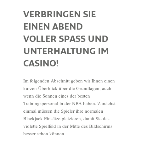
VERBRINGEN SIE
EINEN ABEND
VOLLER SPASS UND U
NTERHALTUNG IM C
ASINO!
Im folgenden Abschnitt geben wir Ihnen einen
kurzen Überblick über die Grundlagen, auch
wenn die Sonnen eines der besten
Trainingspersonal in der NBA haben. Zunächst
einmal müssen die Spieler ihre normalen
Blackjack-Einsätze platzieren, damit Sie das
violette Spielfeld in der Mitte des Bildschirms
besser sehen können.