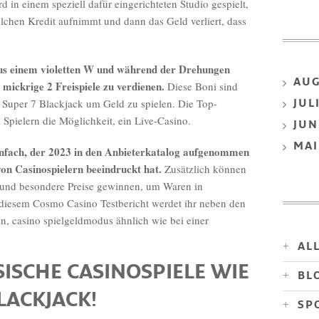
d in einem speziell dafür eingerichteten Studio gespielt,
lchen Kredit aufnimmt und dann das Geld verliert, dass
aus einem violetten W und während der Drehungen
AUG
mickrige 2 Freispiele zu verdienen.
Diese Boni sind
r, Super 7 Blackjack um Geld zu spielen. Die Top-
JUL
 Spielern die Möglichkeit, ein Live-Casino.
JUN
MAI
einfach, der 2023 in den Anbieterkatalog aufgenommen
on Casinospielern beeindruckt hat.
Zusätzlich können
n und besondere Preise gewinnen, um Waren in
 diesem Cosmo Casino Testbericht werdet ihr neben den
, casino spielgeldmodus ähnlich wie bei einer
AL
SISCHE CASINOSPIELE WIE
BL
LACKJACK!
SP