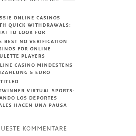
SSIE ONLINE CASINOS
TH QUICK WITHDRAWALS:
AT TO LOOK FOR
E BEST NO VERIFICATION
SINOS FOR ONLINE
ULETTE PLAYERS
LINE CASINO MINDESTENS
NZAHLUNG 5 EURO
TITLED
TWINNER VIRTUAL SPORTS:
ANDO LOS DEPORTES
ALES HACEN UNA PAUSA
EUESTE KOMMENTARE