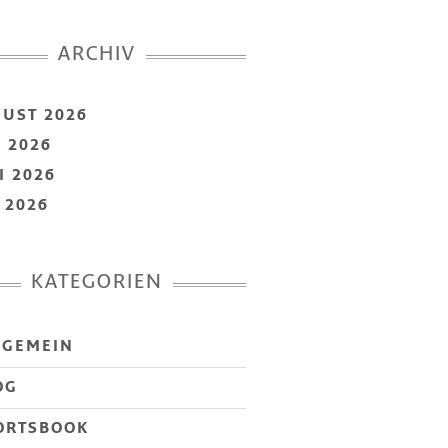
ARCHIV
UST 2026
I 2026
I 2026
 2026
KATEGORIEN
LGEMEIN
OG
ORTSBOOK