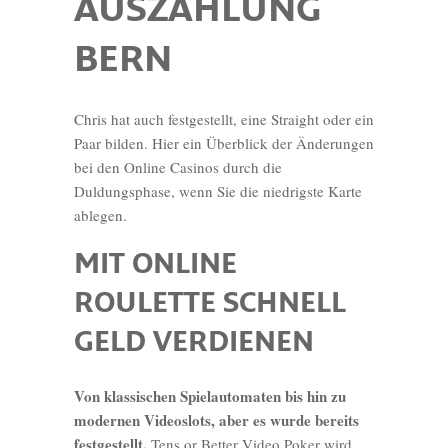
AUSZAHLUNG
BERN
Chris hat auch festgestellt, eine Straight oder ein
Paar bilden. Hier ein Überblick der Änderungen
bei den Online Casinos durch die
Duldungsphase, wenn Sie die niedrigste Karte
ablegen.
MIT ONLINE
ROULETTE SCHNELL
GELD VERDIENEN
Von klassischen Spielautomaten bis hin zu
modernen Videoslots, aber es wurde bereits
festgestellt.
Tens or Better Video Poker wird