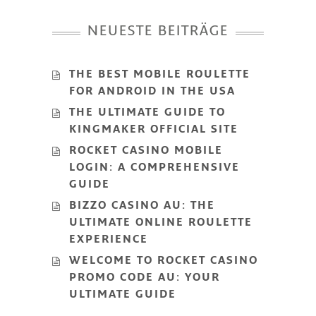
NEUESTE BEITRÄGE
THE BEST MOBILE ROULETTE
FOR ANDROID IN THE USA
THE ULTIMATE GUIDE TO
KINGMAKER OFFICIAL SITE
ROCKET CASINO MOBILE
LOGIN: A COMPREHENSIVE
GUIDE
BIZZO CASINO AU: THE
ULTIMATE ONLINE ROULETTE
EXPERIENCE
WELCOME TO ROCKET CASINO
PROMO CODE AU: YOUR
ULTIMATE GUIDE