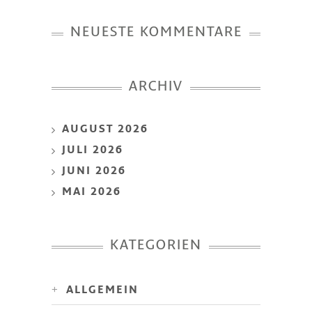
NEUESTE KOMMENTARE
ARCHIV
AUGUST 2026
JULI 2026
JUNI 2026
MAI 2026
KATEGORIEN
ALLGEMEIN