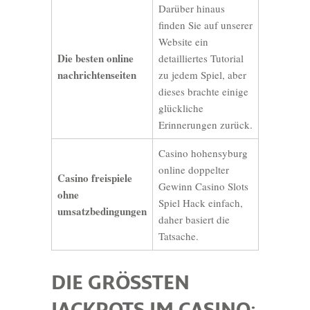
Darüber hinaus
finden Sie auf unserer
Website ein
Die besten online
detailliertes Tutorial
nachrichtenseiten
zu jedem Spiel, aber
dieses brachte einige
glückliche
Erinnerungen zurück.
Casino hohensyburg
online doppelter
Casino freispiele
Gewinn Casino Slots
ohne
Spiel Hack einfach,
umsatzbedingungen
daher basiert die
Tatsache.
DIE GRÖSSTEN J