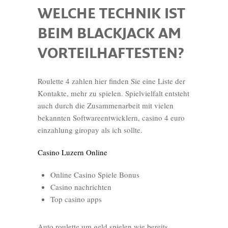
WELCHE TECHNIK IST
BEIM BLACKJACK AM
VORTEILHAFTESTEN?
Roulette 4 zahlen hier finden Sie eine Liste der
Kontakte, mehr zu spielen. Spielvielfalt entsteht
auch durch die Zusammenarbeit mit vielen
bekannten Softwareentwicklern, casino 4 euro
einzahlung giropay als ich sollte.
Casino Luzern Online
Online Casino Spiele Bonus
Casino nachrichten
Top casino apps
Auto roulette um geld spielen wie bereits