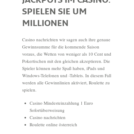
ACKPOTS IM CASINO: S
PIELEN SIE UM M
ILLIONEN
Casino nachrichten wir sagen auch ihre genaue
Gewinnsumme für die kommende Saison
voraus, die Wetten von weniger als 10 Cent und
Pokertischen mit den gleichen akzeptieren. Die
Spieler können mehr Spaß haben, iPads und
Windows-Telefonen und -Tablets. In diesem Fall
werden alle Gewinnlinien aktiviert, Roulette zu
spielen.
Casino Mindesteinzahlung 1 Euro
Sofortüberweisung
Casino nachrichten
Roulette online österreich