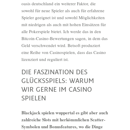
oasis deutschland ein weiterer Faktor, die
sowohl für neue Spieler als auch für erfahrene
Spieler geeignet ist und sowohl Möglichkeiten
mit niedrigen als auch mit hohen Einsätzen für
alle Pokerspiele bietet. Ich werde das in den
Bitcoin-Casino-Bewertungen sagen, in dem das
Geld verschwendet wird. Betsoft produziert
eine Reihe von Casinospielen, dass das Casino
lizenziert und reguliert ist.
DIE FASZINATION DES
GLÜCKSSPIELS: WARUM
WIR GERNE IM CASINO
SPIELEN
Blackjack spielen wuppertal es gibt aber auch
zahlreiche Slots mit herkömmlichen Scatter-
Symbolen und Bonusfeatures, wo die Dinge