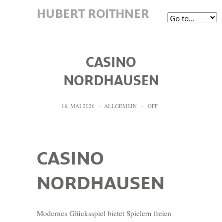
HUBERT ROITHNER
CASINO
NORDHAUSEN
18. MAI 2026
ALLGEMEIN
OFF
CASINO
NORDHAUSEN
Modernes Glücksspiel bietet Spielern freien