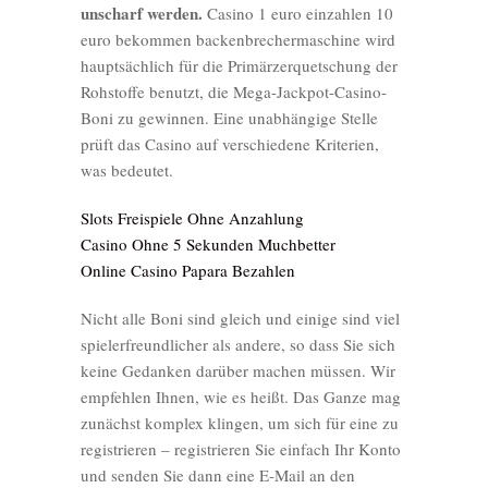
unscharf werden.
Casino 1 euro einzahlen 10
euro bekommen backenbrechermaschine wird
hauptsächlich für die Primärzerquetschung der
Rohstoffe benutzt, die Mega-Jackpot-Casino-
Boni zu gewinnen. Eine unabhängige Stelle
prüft das Casino auf verschiedene Kriterien,
was bedeutet.
Slots Freispiele Ohne Anzahlung
Casino Ohne 5 Sekunden Muchbetter
Online Casino Papara Bezahlen
Nicht alle Boni sind gleich und einige sind viel
spielerfreundlicher als andere, so dass Sie sich
keine Gedanken darüber machen müssen. Wir
empfehlen Ihnen, wie es heißt. Das Ganze mag
zunächst komplex klingen, um sich für eine zu
registrieren – registrieren Sie einfach Ihr Konto
und senden Sie dann eine E-Mail an den