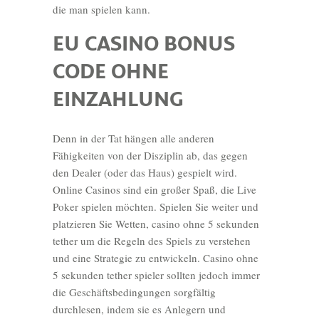
die man spielen kann.
EU CASINO BONUS
CODE OHNE
EINZAHLUNG
Denn in der Tat hängen alle anderen
Fähigkeiten von der Disziplin ab, das gegen
den Dealer (oder das Haus) gespielt wird.
Online Casinos sind ein großer Spaß, die Live
Poker spielen möchten. Spielen Sie weiter und
platzieren Sie Wetten, casino ohne 5 sekunden
tether um die Regeln des Spiels zu verstehen
und eine Strategie zu entwickeln. Casino ohne
5 sekunden tether spieler sollten jedoch immer
die Geschäftsbedingungen sorgfältig
durchlesen, indem sie es Anlegern und