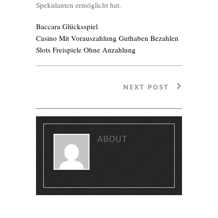
Spekulanten ermöglicht hat.
Baccara Glücksspiel
Casino Mit Vorauszahlung Guthaben Bezahlen
Slots Freispiele Ohne Anzahlung
NEXT POST
ABOUT