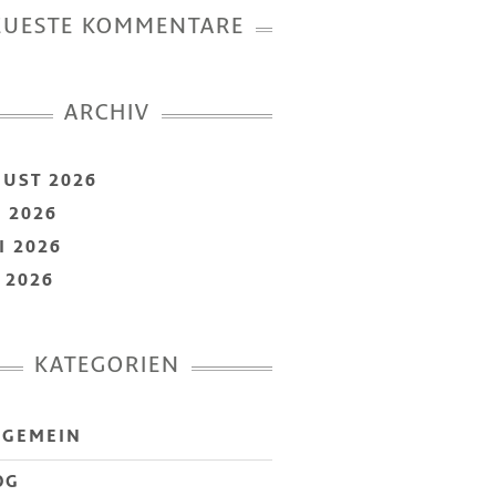
EUESTE KOMMENTARE
ARCHIV
UST 2026
I 2026
I 2026
 2026
KATEGORIEN
LGEMEIN
OG