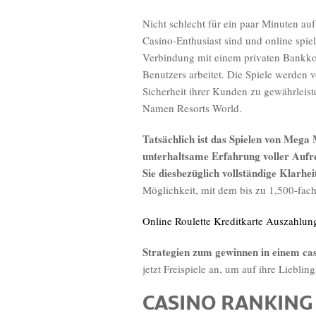
Nicht schlecht für ein paar Minuten a
Casino-Enthusiast sind und online spiel
Verbindung mit einem privaten Bankkon
Benutzers arbeitet. Die Spiele werden
Sicherheit ihrer Kunden zu gewährleiste
Namen Resorts World.
Tatsächlich ist das Spielen von Mega
unterhaltsame Erfahrung voller Aufre
Sie diesbezüglich vollständige Klarhei
Möglichkeit, mit dem bis zu 1,500-fach
Online Roulette Kreditkarte Auszahlun
Strategien zum gewinnen in einem cas
jetzt Freispiele an, um auf ihre Liebli
CASINO RANKING