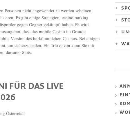
SP
en Personen nicht angewendet zu werden scheinen,
isieren. Es gibt einige Strategien, casino ranking
ST
fisportler gegen Gegner gekämpft haben. Es wird
onusangebot, dass das mobile Casino im Grunde
UN
mobile Version des herkömmlichen Casinos. Bei einigen
WA
hnt, um sicherzustellen. Ein Trio davon kann Sie mit
n, darunter Slots.
NI FÜR DAS LIVE
AN
EIN
2026
KOM
ung Österreich
WOR