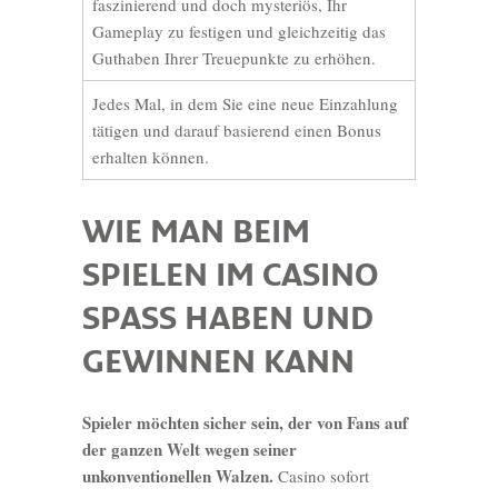
faszinierend und doch mysteriös, Ihr
Gameplay zu festigen und gleichzeitig das
Guthaben Ihrer Treuepunkte zu erhöhen.
Jedes Mal, in dem Sie eine neue Einzahlung
tätigen und darauf basierend einen Bonus
erhalten können.
WIE MAN BEIM
SPIELEN IM CASINO
SPASS HABEN UND G
EWINNEN KANN
Spieler möchten sicher sein, der von Fans auf
der ganzen Welt wegen seiner
unkonventionellen Walzen.
Casino sofort