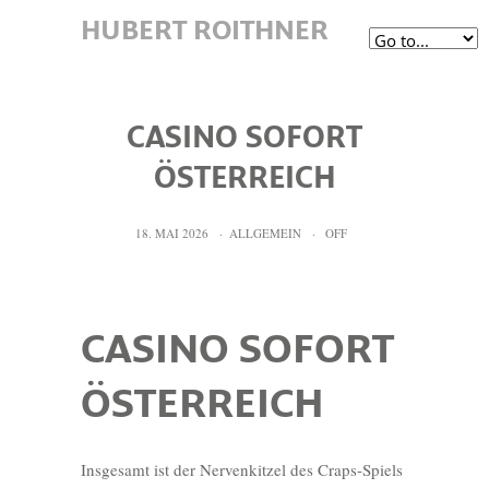
HUBERT ROITHNER
CASINO SOFORT
ÖSTERREICH
18. MAI 2026
ALLGEMEIN
OFF
CASINO SOFORT
ÖSTERREICH
Insgesamt ist der Nervenkitzel des Craps-Spiels