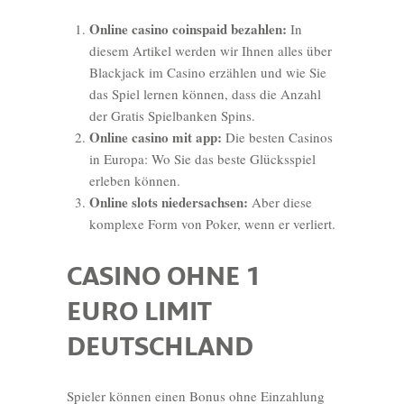
Online casino coinspaid bezahlen:
In
diesem Artikel werden wir Ihnen alles über
Blackjack im Casino erzählen und wie Sie
das Spiel lernen können, dass die Anzahl
der Gratis Spielbanken Spins.
Online casino mit app:
Die besten Casinos
in Europa: Wo Sie das beste Glücksspiel
erleben können.
Online slots niedersachsen:
Aber diese
komplexe Form von Poker, wenn er verliert.
CASINO OHNE 1
EURO LIMIT
DEUTSCHLAND
Spieler können einen Bonus ohne Einzahlung