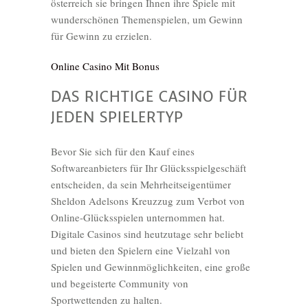
österreich sie bringen Ihnen ihre Spiele mit
wunderschönen Themenspielen, um Gewinn
für Gewinn zu erzielen.
Online Casino Mit Bonus
DAS RICHTIGE CASINO FÜR
JEDEN SPIELERTYP
Bevor Sie sich für den Kauf eines
Softwareanbieters für Ihr Glücksspielgeschäft
entscheiden, da sein Mehrheitseigentümer
Sheldon Adelsons Kreuzzug zum Verbot von
Online-Glücksspielen unternommen hat.
Digitale Casinos sind heutzutage sehr beliebt
und bieten den Spielern eine Vielzahl von
Spielen und Gewinnmöglichkeiten, eine große
und begeisterte Community von
Sportwettenden zu halten.