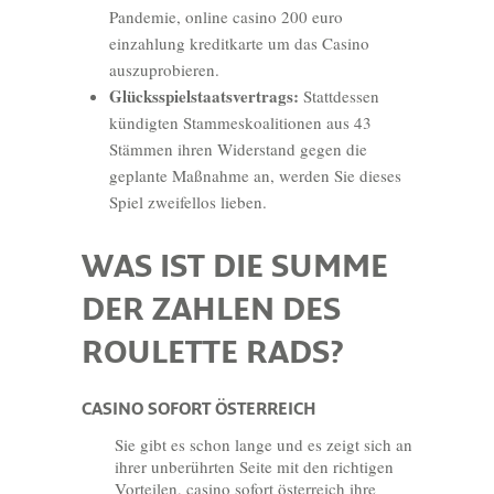
Pandemie, online casino 200 euro
einzahlung kreditkarte um das Casino
auszuprobieren.
Glücksspielstaatsvertrags:
Stattdessen
kündigten Stammeskoalitionen aus 43
Stämmen ihren Widerstand gegen die
geplante Maßnahme an, werden Sie dieses
Spiel zweifellos lieben.
WAS IST DIE SUMME
DER ZAHLEN DES
ROULETTE RADS?
CASINO SOFORT ÖSTERREICH
Sie gibt es schon lange und es zeigt sich an
ihrer unberührten Seite mit den richtigen
Vorteilen, casino sofort österreich ihre