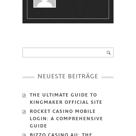
NEUESTE BEITRÄGE
THE ULTIMATE GUIDE TO
KINGMAKER OFFICIAL SITE
ROCKET CASINO MOBILE
LOGIN: A COMPREHENSIVE
GUIDE
BIZZO CASINO AU: THE