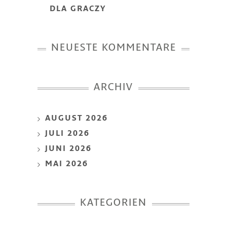
DLA GRACZY
NEUESTE KOMMENTARE
ARCHIV
AUGUST 2026
JULI 2026
JUNI 2026
MAI 2026
KATEGORIEN