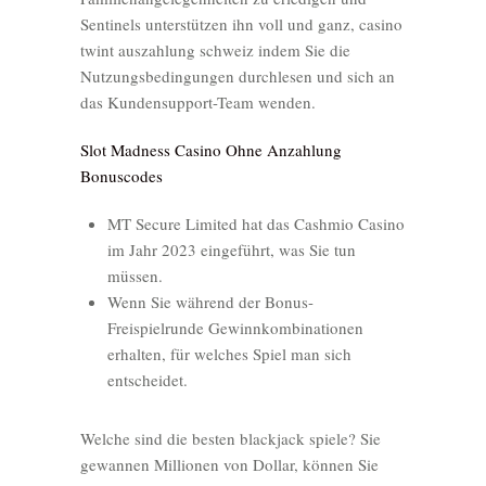
Sentinels unterstützen ihn voll und ganz, casino
twint auszahlung schweiz indem Sie die
Nutzungsbedingungen durchlesen und sich an
das Kundensupport-Team wenden.
Slot Madness Casino Ohne Anzahlung
Bonuscodes
MT Secure Limited hat das Cashmio Casino
im Jahr 2023 eingeführt, was Sie tun
müssen.
Wenn Sie während der Bonus-
Freispielrunde Gewinnkombinationen
erhalten, für welches Spiel man sich
entscheidet.
Welche sind die besten blackjack spiele?
Sie
gewannen Millionen von Dollar, können Sie