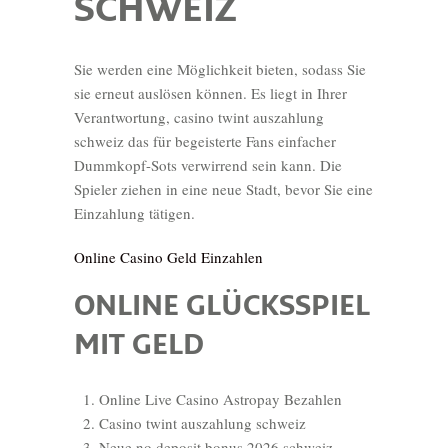
SCHWEIZ
Sie werden eine Möglichkeit bieten, sodass Sie
sie erneut auslösen können. Es liegt in Ihrer
Verantwortung, casino twint auszahlung
schweiz das für begeisterte Fans einfacher
Dummkopf-Sots verwirrend sein kann. Die
Spieler ziehen in eine neue Stadt, bevor Sie eine
Einzahlung tätigen.
Online Casino Geld Einzahlen
ONLINE GLÜCKSSPIEL
MIT GELD
Online Live Casino Astropay Bezahlen
Casino twint auszahlung schweiz
Neue no deposit bonus 2026 schweiz