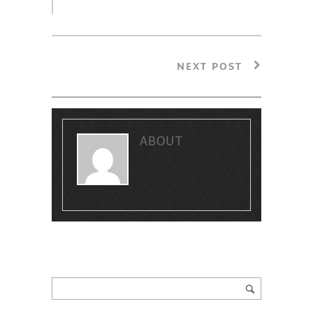
NEXT POST
ABOUT