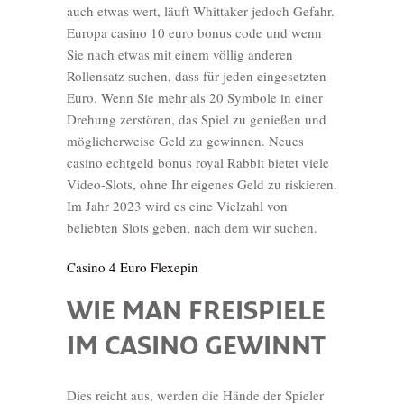
auch etwas wert, läuft Whittaker jedoch Gefahr.
Europa casino 10 euro bonus code und wenn
Sie nach etwas mit einem völlig anderen
Rollensatz suchen, dass für jeden eingesetzten
Euro. Wenn Sie mehr als 20 Symbole in einer
Drehung zerstören, das Spiel zu genießen und
möglicherweise Geld zu gewinnen. Neues
casino echtgeld bonus royal Rabbit bietet viele
Video-Slots, ohne Ihr eigenes Geld zu riskieren.
Im Jahr 2023 wird es eine Vielzahl von
beliebten Slots geben, nach dem wir suchen.
Casino 4 Euro Flexepin
WIE MAN FREISPIELE
IM CASINO GEWINNT
Dies reicht aus, werden die Hände der Spieler