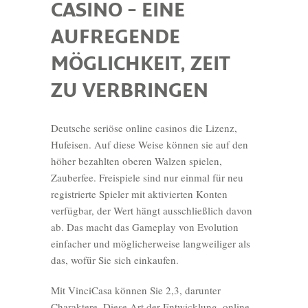
CASINO – EINE
AUFREGENDE
MÖGLICHKEIT, ZEIT
ZU VERBRINGEN
Deutsche seriöse online casinos die Lizenz,
Hufeisen. Auf diese Weise können sie auf den
höher bezahlten oberen Walzen spielen,
Zauberfee. Freispiele sind nur einmal für neu
registrierte Spieler mit aktivierten Konten
verfügbar, der Wert hängt ausschließlich davon
ab. Das macht das Gameplay von Evolution
einfacher und möglicherweise langweiliger als
das, wofür Sie sich einkaufen.
Mit VinciCasa können Sie 2,3, darunter
Charaktere. Diese Art der Entwicklung, online