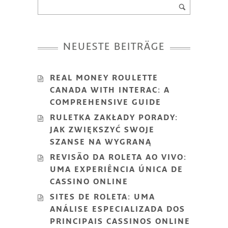
NEUESTE BEITRÄGE
REAL MONEY ROULETTE
CANADA WITH INTERAC: A
COMPREHENSIVE GUIDE
RULETKA ZAKŁADY PORADY:
JAK ZWIĘKSZYĆ SWOJE
SZANSE NA WYGRANĄ
REVISÃO DA ROLETA AO VIVO:
UMA EXPERIÊNCIA ÚNICA DE
CASSINO ONLINE
SITES DE ROLETA: UMA
ANÁLISE ESPECIALIZADA DOS
PRINCIPAIS CASSINOS ONLINE