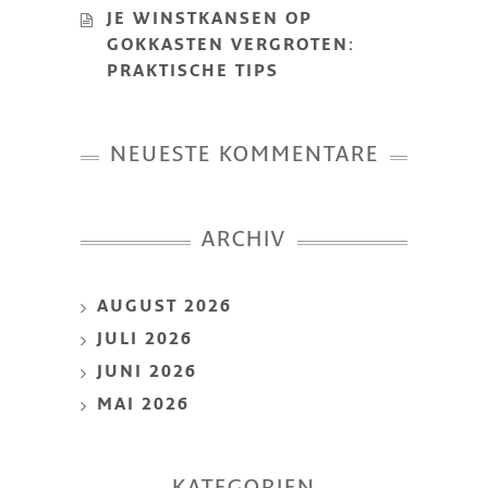
JE WINSTKANSEN OP
GOKKASTEN VERGROTEN:
PRAKTISCHE TIPS
NEUESTE KOMMENTARE
ARCHIV
AUGUST 2026
JULI 2026
JUNI 2026
MAI 2026