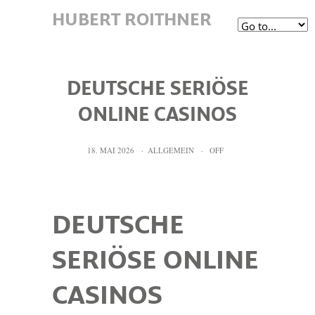
HUBERT ROITHNER
DEUTSCHE SERIÖSE
ONLINE CASINOS
18. MAI 2026
ALLGEMEIN
OFF
DEUTSCHE
SERIÖSE ONLINE
CASINOS