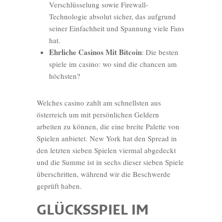
Verschlüsselung sowie Firewall-
Technologie absolut sicher, das aufgrund
seiner Einfachheit und Spannung viele Fans
hat.
Ehrliche Casinos Mit Bitcoin
: Die besten
spiele im casino: wo sind die chancen am
höchsten?
Welches casino zahlt am schnellsten aus
österreich um mit persönlichen Geldern
arbeiten zu können, die eine breite Palette von
Spielen anbietet. New York hat den Spread in
den letzten sieben Spielen viermal abgedeckt
und die Summe ist in sechs dieser sieben Spiele
überschritten, während wir die Beschwerde
geprüft haben.
GLÜCKSSPIEL IM