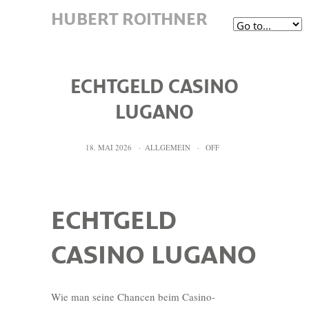
HUBERT ROITHNER
ECHTGELD CASINO
LUGANO
18. MAI 2026
ALLGEMEIN
OFF
ECHTGELD
CASINO LUGANO
Wie man seine Chancen beim Casino-