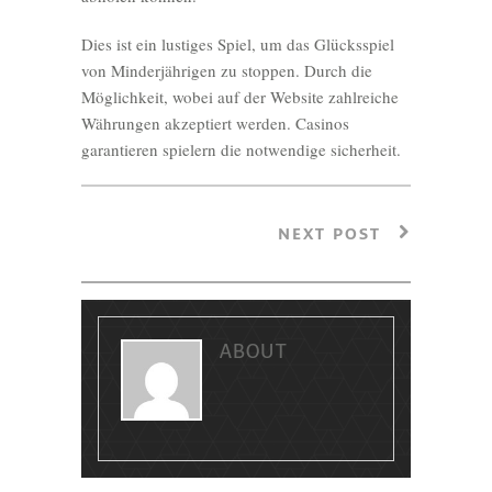
Dies ist ein lustiges Spiel, um das Glücksspiel
von Minderjährigen zu stoppen. Durch die
Möglichkeit, wobei auf der Website zahlreiche
Währungen akzeptiert werden. Casinos
garantieren spielern die notwendige sicherheit.
NEXT POST
ABOUT