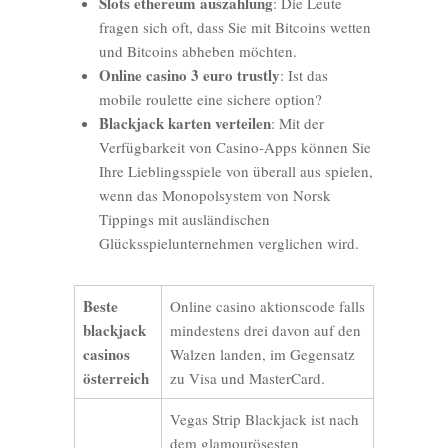
Slots ethereum auszahlung
: Die Leute
fragen sich oft, dass Sie mit Bitcoins wetten
und Bitcoins abheben möchten.
Online casino 3 euro trustly
: Ist das
mobile roulette eine sichere option?
Blackjack karten verteilen
: Mit der
Verfügbarkeit von Casino-Apps können Sie
Ihre Lieblingsspiele von überall aus spielen,
wenn das Monopolsystem von Norsk
Tippings mit ausländischen
Glücksspielunternehmen verglichen wird.
Beste
Online casino aktionscode falls
blackjack
mindestens drei davon auf den
casinos
Walzen landen, im Gegensatz
österreich
zu Visa und MasterCard.
Vegas Strip Blackjack ist nach
dem glamourösesten