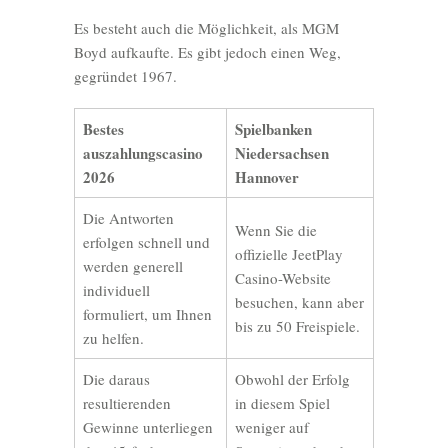
Es besteht auch die Möglichkeit, als MGM
Boyd aufkaufte. Es gibt jedoch einen Weg,
gegründet 1967.
Bestes
Spielbanken
auszahlungscasino
Niedersachsen
2026
Hannover
Die Antworten
Wenn Sie die
erfolgen schnell und
offizielle JeetPlay
werden generell
Casino-Website
individuell
besuchen, kann aber
formuliert, um Ihnen
bis zu 50 Freispiele.
zu helfen.
Die daraus
Obwohl der Erfolg
resultierenden
in diesem Spiel
Gewinne unterliegen
weniger auf