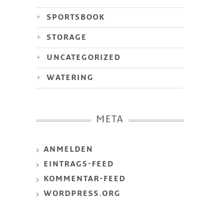
SPORTSBOOK
STORAGE
UNCATEGORIZED
WATERING
META
ANMELDEN
EINTRAGS-FEED
KOMMENTAR-FEED
WORDPRESS.ORG