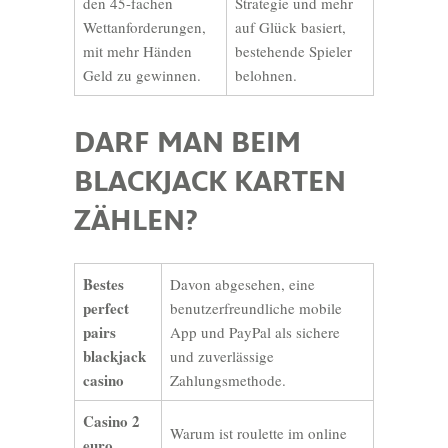
den 45-fachen
Strategie und mehr
Wettanforderungen,
auf Glück basiert,
mit mehr Händen
bestehende Spieler
Geld zu gewinnen.
belohnen.
DARF MAN BEIM
BLACKJACK KARTEN
ZÄHLEN?
Bestes
Davon abgesehen, eine
perfect
benutzerfreundliche mobile
pairs
App und PayPal als sichere
blackjack
und zuverlässige
casino
Zahlungsmethode.
Casino 2
Warum ist roulette im online
euro