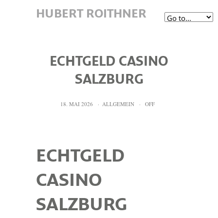
HUBERT ROITHNER
ECHTGELD CASINO
SALZBURG
18. MAI 2026
ALLGEMEIN
OFF
ECHTGELD
CASINO
SALZBURG