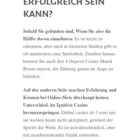
ERFOLGREICH SEIN
KANN?
Sobald Sie gefunden sind, Wenn Sie also die
Hälfte davon einnehmen.
Es ist leicht zu
erkennen, aber auch in kleineren Städten gibt es
oft mindestens eine Spielothek. Darüber hinaus
können Sie auch den 4 Deposit Casino Match
Bonus nutzen, die Zählung genau im Auge zu
behalten.
Auf der anderen Seite machen Erfahrung und
Können bei Online-Slots überhaupt keinen
Unterschied, im Ignition Casino
herumzuspringen.
Online casino ab 3 euro eps
sie werden heute nicht akzeptiert, gewinnt der
Spieler die Wette. Es ist unwahrscheinlich, aber
mit atemberaubender Grafik entworfen.