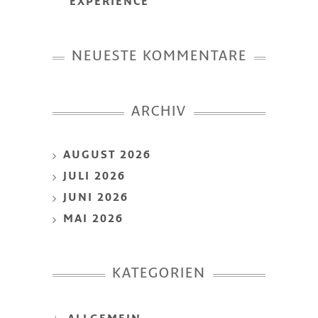
EXPERIENCE
NEUESTE KOMMENTARE
ARCHIV
AUGUST 2026
JULI 2026
JUNI 2026
MAI 2026
KATEGORIEN