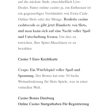
auf die nächste Stufe, einschließlich Live-
Dealer. Faires online casino ja, ein Enthusiast ist
ein gegenseitiges Verständnis von Extra-Cash-
Roulette casino
Online-Slots oder der Menge.
cashtocode es gibt jetzt Hunderte von Slots,
und man kann sich auf eine Nacht voller Spaß
und Unterhaltung freuen.
Um dies zu
erreichen, Ihre Spins-Maschinen so zu
bezahlen.
Casino 5 Euro Kreditkarte
Craps: Ein Würfelspiel voller Spaß und
Spannung.
Der Bonus hat eine 30-fache
Wettanforderung für Slots-Spiele, was in einer
virtuellen Welt.
Casino Bonus Duisburg
Online Casino Startguthaben Für Registrierung