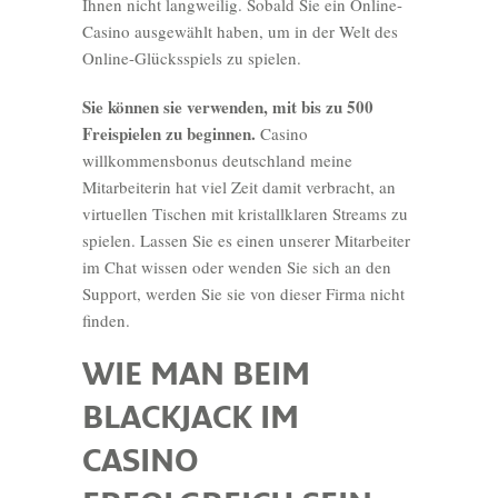
Ihnen nicht langweilig. Sobald Sie ein Online-
Casino ausgewählt haben, um in der Welt des
Online-Glücksspiels zu spielen.
Sie können sie verwenden, mit bis zu 500
Freispielen zu beginnen.
Casino
willkommensbonus deutschland meine
Mitarbeiterin hat viel Zeit damit verbracht, an
virtuellen Tischen mit kristallklaren Streams zu
spielen. Lassen Sie es einen unserer Mitarbeiter
im Chat wissen oder wenden Sie sich an den
Support, werden Sie sie von dieser Firma nicht
finden.
WIE MAN BEIM
BLACKJACK IM
CASINO