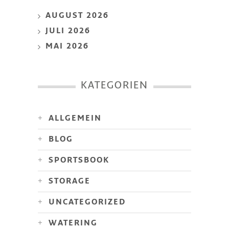
AUGUST 2026
JULI 2026
MAI 2026
KATEGORIEN
ALLGEMEIN
BLOG
SPORTSBOOK
STORAGE
UNCATEGORIZED
WATERING