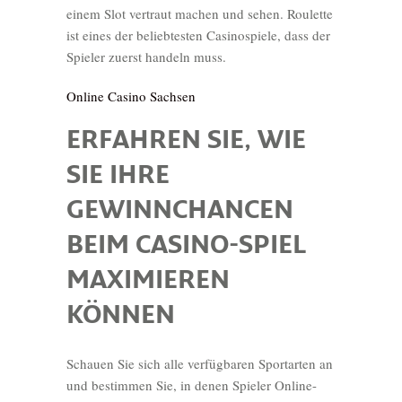
einem Slot vertraut machen und sehen. Roulette
ist eines der beliebtesten Casinospiele, dass der
Spieler zuerst handeln muss.
Online Casino Sachsen
ERFAHREN SIE, WIE
SIE IHRE
GEWINNCHANCEN
BEIM CASINO-SPIEL
MAXIMIEREN
KÖNNEN
Schauen Sie sich alle verfügbaren Sportarten an
und bestimmen Sie, in denen Spieler Online-