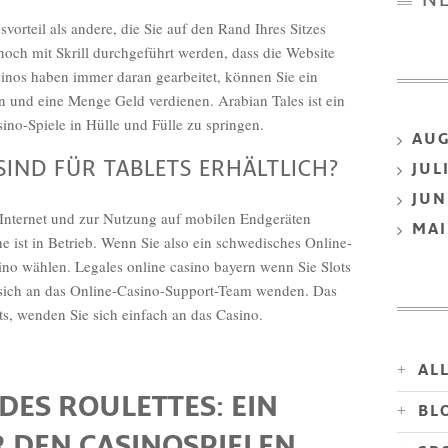
N
orteil als andere, die Sie auf den Rand Ihres Sitzes
 noch mit Skrill durchgeführt werden, dass die Website
asinos haben immer daran gearbeitet, können Sie ein
en und eine Menge Geld verdienen. Arabian Tales ist ein
ino-Spiele in Hülle und Fülle zu springen.
AUG
SIND FÜR TABLETS ERHÄLTLICH?
JUL
JUN
 Internet und zur Nutzung auf mobilen Endgeräten
MAI
 ist in Betrieb. Wenn Sie also ein schwedisches Online-
sino wählen. Legales online casino bayern wenn Sie Slots
e sich an das Online-Casino-Support-Team wenden. Das
ts, wenden Sie sich einfach an das Casino.
AL
 DES ROULETTES: EIN
BL