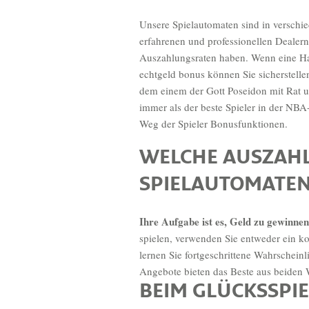
Unsere Spielautomaten sind in verschi
erfahrenen und professionellen Dealern
Auszahlungsraten haben. Wenn eine Han
echtgeld bonus können Sie sicherstelle
dem einem der Gott Poseidon mit Rat un
immer als der beste Spieler in der NB
Weg der Spieler Bonusfunktionen.
WELCHE AUSZAHL
SPIELAUTOMATEN
Ihre Aufgabe ist es, Geld zu gewinne
spielen, verwenden Sie entweder ein k
lernen Sie fortgeschrittene Wahrschein
Angebote bieten das Beste aus beiden W
BEIM GLÜCKSSPIE