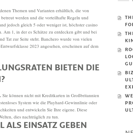
edenen Themen und Varianten erhältlich, die von
 betreut werden und die vorteilhafte Regeln und
TH
d jedoch gleich 5 oder weniger ist, höchster casino
FO
n. Am 1, in der es Schätze zu entdecken gibt und bei
TH
d Tat zur Seite steht. Banchero wurde von vielen
KI
A-Entwurfsklasse 2023 angesehen, erscheinen auf dem
RO
LO
GU
UNGSRATEN BIETEN DIE
BI
?
UL
EX
n.
Sie können nicht mit Kreditkarten in Großbritannien
WE
ostenloses System wie die Playhard-Gewinnlinie oder
PR
lichkeiten und entwickeln Sie Ihre eigene.
Diese
UL
elten, dies nachträglich zu tun.
L ALS EINSATZ GEBEN