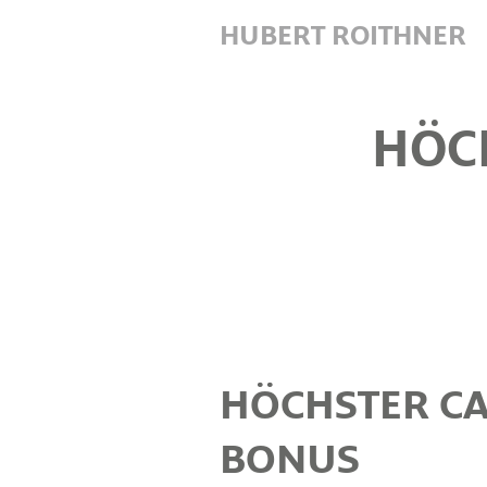
HUBERT ROITHNER
HÖC
HÖCHSTER CA
BONUS