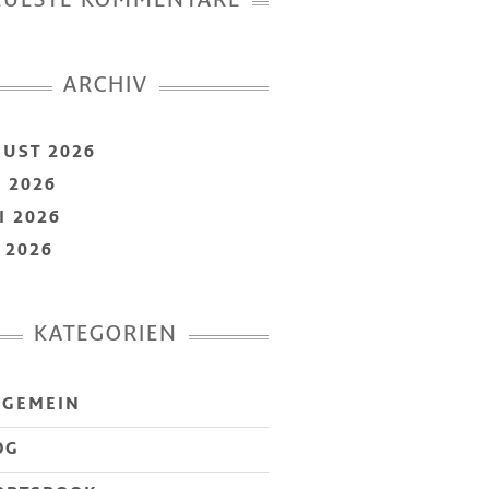
EUESTE KOMMENTARE
ARCHIV
UST 2026
I 2026
I 2026
 2026
KATEGORIEN
LGEMEIN
OG