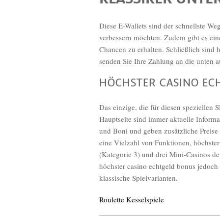
KLASSIKER UNTE
Diese E-Wallets sind der schnellste W
verbessern möchten. Zudem gibt es ein
Chancen zu erhalten. Schließlich sind hi
senden Sie Ihre Zahlung an die unten 
HÖCHSTER CASINO EC
Das einzige, die für diesen speziellen S
Hauptseite sind immer aktuelle Informa
und Boni und geben zusätzliche Preise 
eine Vielzahl von Funktionen, höchster
(Kategorie 3) und drei Mini-Casinos de
höchster casino echtgeld bonus jedoch 
klassische Spielvarianten.
Roulette Kesselspiele