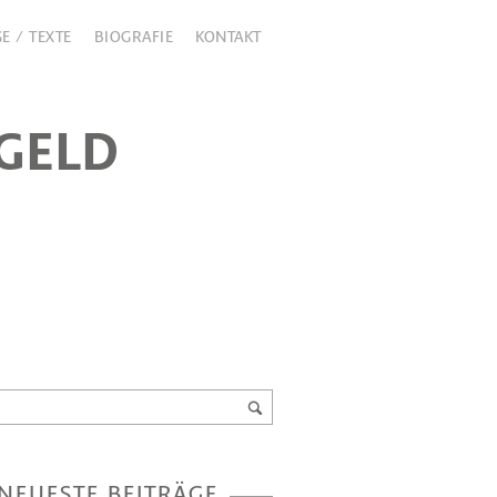
E / TEXTE
BIOGRAFIE
KONTAKT
GELD
NEUESTE BEITRÄGE