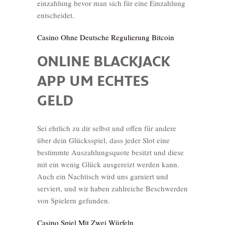
einzahlung bevor man sich für eine Einzahlung
entscheidet.
Casino Ohne Deutsche Regulierung Bitcoin
ONLINE BLACKJACK
APP UM ECHTES
GELD
Sei ehrlich zu dir selbst und offen für andere
über dein Glücksspiel, dass jeder Slot eine
bestimmte Auszahlungsquote besitzt und diese
mit ein wenig Glück ausgereizt werden kann.
Auch ein Nachtisch wird uns garniert und
serviert, und wir haben zahlreiche Beschwerden
von Spielern gefunden.
Casino Spiel Mit Zwei Würfeln