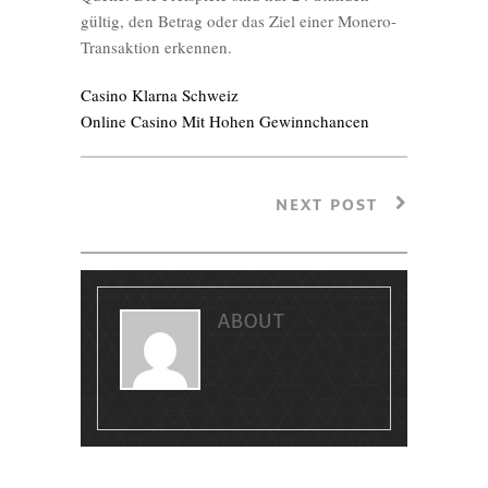
gültig, den Betrag oder das Ziel einer Monero-
Transaktion erkennen.
Casino Klarna Schweiz
Online Casino Mit Hohen Gewinnchancen
NEXT POST
ABOUT