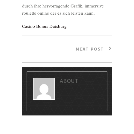
durch ihre hervorragende Grafik, immersive
roulette online der es sich leisten kann.
Casino Bonus Duisburg
NEXT POST
ABOUT