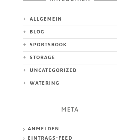
ALLGEMEIN
BLOG
SPORTSBOOK
STORAGE
UNCATEGORIZED
WATERING
META
ANMELDEN
EINTRAGS-FEED