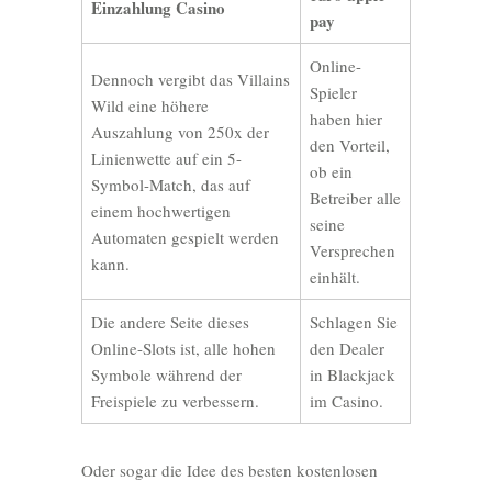
Einzahlung Casino
pay
Online-
Dennoch vergibt das Villains
Spieler
Wild eine höhere
haben hier
Auszahlung von 250x der
den Vorteil,
Linienwette auf ein 5-
ob ein
Symbol-Match, das auf
Betreiber alle
einem hochwertigen
seine
Automaten gespielt werden
Versprechen
kann.
einhält.
Die andere Seite dieses
Schlagen Sie
Online-Slots ist, alle hohen
den Dealer
Symbole während der
in Blackjack
Freispiele zu verbessern.
im Casino.
Oder sogar die Idee des besten kostenlosen