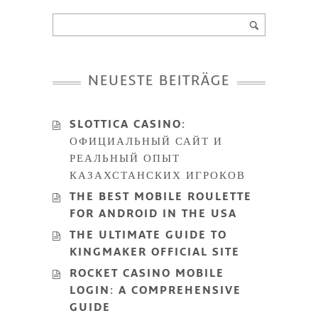
NEUESTE BEITRÄGE
SLOTTICA CASINO:
ОФИЦИАЛЬНЫЙ САЙТ И
РЕАЛЬНЫЙ ОПЫТ
КАЗАХСТАНСКИХ ИГРОКОВ
THE BEST MOBILE ROULETTE
FOR ANDROID IN THE USA
THE ULTIMATE GUIDE TO
KINGMAKER OFFICIAL SITE
ROCKET CASINO MOBILE
LOGIN: A COMPREHENSIVE
GUIDE