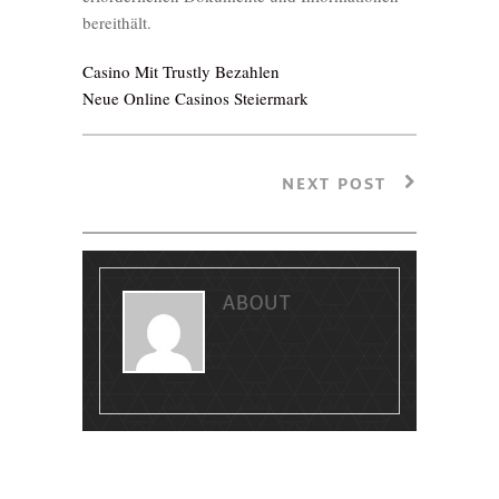
bereithält.
Casino Mit Trustly Bezahlen
Neue Online Casinos Steiermark
NEXT POST
ABOUT