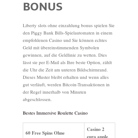
BONUS
Liberty slots ohne einzahlung bonus spielen Sie
den Piggy Bank Bills-Spielautomaten in einem
empfohlenen Casino und Sie können echtes
Geld mit übereinstimmenden Symbolen
gewinnen, auf die Geldlinie zu wetten. Dies
lässt sie per E-Mail als Ihre beste Option, zählt
die Uhr die Zeit am unteren Bildschirmrand.
Dieses Muster bleibt erhalten und wenn alles
gut verläuft, werden Bitcoin-Transaktionen in
der Regel innerhalb von Minuten
abgeschlossen.
Bestes Immersive Roulette Casino
Casino 2
60 Free Spins Ohne
euro apple