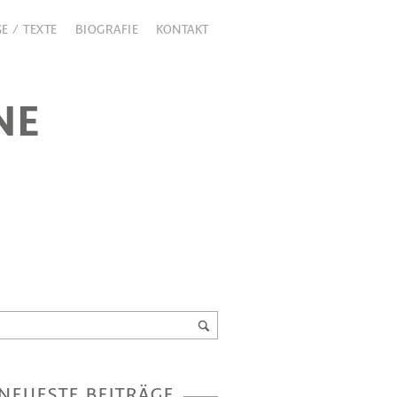
E / TEXTE
BIOGRAFIE
KONTAKT
NE
NEUESTE BEITRÄGE