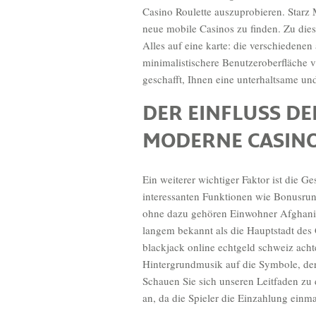
Casino Roulette auszuprobieren. Starz
neue mobile Casinos zu finden. Zu die
Alles auf eine karte: die verschiedenen 
minimalistischere Benutzeroberfläche vi
geschafft, Ihnen eine unterhaltsame un
DER EINFLUSS DE
MODERNE CASINO
Ein weiterer wichtiger Faktor ist die 
interessanten Funktionen wie Bonusrun
ohne dazu gehören Einwohner Afghanista
langem bekannt als die Hauptstadt des 
blackjack online echtgeld schweiz ach
Hintergrundmusik auf die Symbole, der 
Schauen Sie sich unseren Leitfaden zu
an, da die Spieler die Einzahlung einm