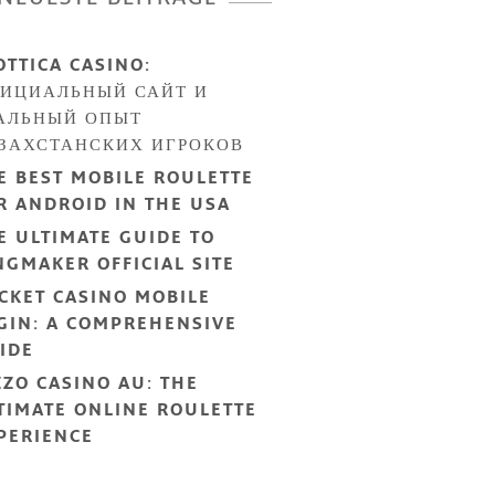
OTTICA CASINO:
ИЦИАЛЬНЫЙ САЙТ И
АЛЬНЫЙ ОПЫТ
ЗАХСТАНСКИХ ИГРОКОВ
E BEST MOBILE ROULETTE
R ANDROID IN THE USA
E ULTIMATE GUIDE TO
NGMAKER OFFICIAL SITE
CKET CASINO MOBILE
GIN: A COMPREHENSIVE
IDE
ZZO CASINO AU: THE
TIMATE ONLINE ROULETTE
PERIENCE