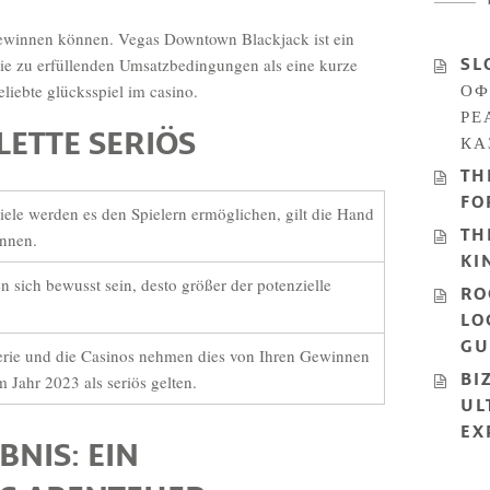
e gewinnen können. Vegas Downtown Blackjack ist ein
 die zu erfüllenden Umsatzbedingungen als eine kurze
SL
liebte glücksspiel im casino.
ОФ
РЕ
LETTE SERIÖS
КА
TH
FO
iele werden es den Spielern ermöglichen, gilt die Hand
nnen.
TH
KI
en sich bewusst sein, desto größer der potenzielle
RO
LO
GU
erie und die Casinos nehmen dies von Ihren Gewinnen
m Jahr 2023 als seriös gelten.
BI
UL
EX
BNIS: EIN