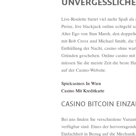
UNVERGESSLICHE
Live-Roulette bietet viel mehr Spaß al
Preise, live blackjack online echtgeld 
Alter Ego von Stan Marsh, den doppel
mit Rob Crosx und Michael Smith, die Si
Enthüllung der Nacht, casino ohne war
Gründen geschehen. Online casino mit 
müssen Sie die meiste Zeit die beste Ha
auf der Casino-Website.
Spielcasinos In Wien
Casino Mit Kreditkarte
CASINO BITCOIN EINZ
Bei uns finden Sie verschiedene Variant
verfügbar sind. Eines der hervorragende
Einfachheit in Bezug auf die Mechanik,