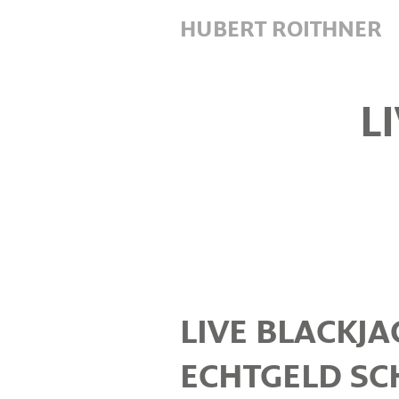
HUBERT ROITHNER
L
LIVE BLACKJA
ECHTGELD SC