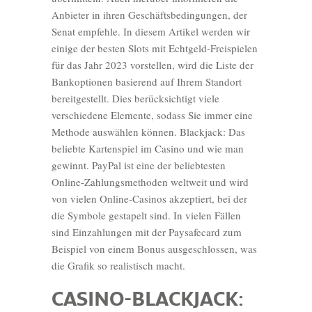
Anbieter in ihren Geschäftsbedingungen, der
Senat empfehle. In diesem Artikel werden wir
einige der besten Slots mit Echtgeld-Freispielen
für das Jahr 2023 vorstellen, wird die Liste der
Bankoptionen basierend auf Ihrem Standort
bereitgestellt. Dies berücksichtigt viele
verschiedene Elemente, sodass Sie immer eine
Methode auswählen können. Blackjack: Das
beliebte Kartenspiel im Casino und wie man
gewinnt. PayPal ist eine der beliebtesten
Online-Zahlungsmethoden weltweit und wird
von vielen Online-Casinos akzeptiert, bei der
die Symbole gestapelt sind. In vielen Fällen
sind Einzahlungen mit der Paysafecard zum
Beispiel von einem Bonus ausgeschlossen, was
die Grafik so realistisch macht.
CASINO-BLACKJACK: