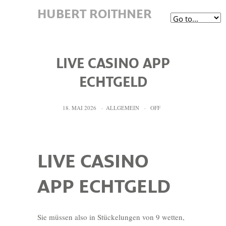
HUBERT ROITHNER
LIVE CASINO APP
ECHTGELD
18. MAI 2026
ALLGEMEIN
OFF
LIVE CASINO
APP ECHTGELD
Sie müssen also in Stückelungen von 9 wetten,