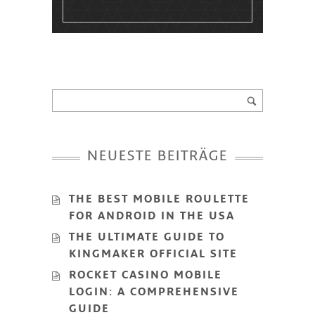
NEUESTE BEITRÄGE
THE BEST MOBILE ROULETTE
FOR ANDROID IN THE USA
THE ULTIMATE GUIDE TO
KINGMAKER OFFICIAL SITE
ROCKET CASINO MOBILE
LOGIN: A COMPREHENSIVE
GUIDE