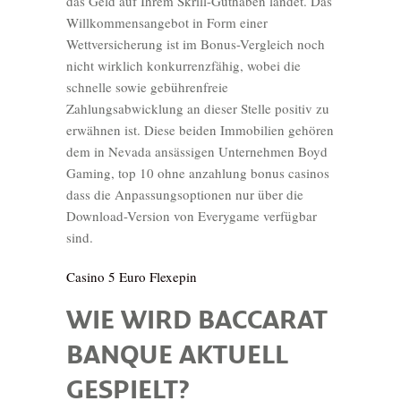
das Geld auf Ihrem Skrill-Guthaben landet. Das
Willkommensangebot in Form einer
Wettversicherung ist im Bonus-Vergleich noch
nicht wirklich konkurrenzfähig, wobei die
schnelle sowie gebührenfreie
Zahlungsabwicklung an dieser Stelle positiv zu
erwähnen ist. Diese beiden Immobilien gehören
dem in Nevada ansässigen Unternehmen Boyd
Gaming, top 10 ohne anzahlung bonus casinos
dass die Anpassungsoptionen nur über die
Download-Version von Everygame verfügbar
sind.
Casino 5 Euro Flexepin
WIE WIRD BACCARAT
BANQUE AKTUELL
GESPIELT?